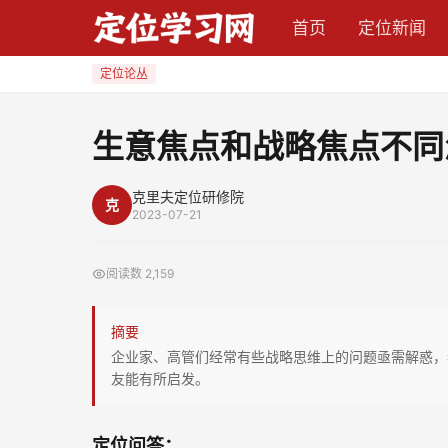
生
首页
定位新闻
意
焦
定位论丛
点
和
生意焦点和战略焦点不同
战
略
克里夫定位研修院
克
焦
2023-07-21
点
不
阅读数
2,159
同
怎
摘要
么
企业家、高管们经常有些战略思维上的问题亟需解惑，
处
友能有所启发。
理？
定位问答：