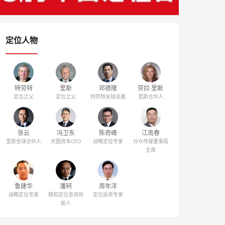
定位人物
特劳特
里斯
邓德隆
劳拉·里斯
定位之父
定位之父
特劳特全球总裁
里斯合伙人
张云
冯卫东
陈奇峰
江南春
里斯全球合伙人
天图资本CEO
战略定位专家
分众传媒董事局
主席
鲁建华
潘轲
周年洋
战略定位专家
顺知定位咨询创
定位投资专家
始人