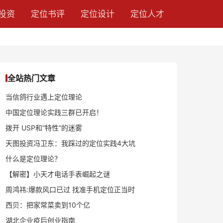
投资
定位书评
定位设计
定位人才
全站热门文章
当信鸽行业遇上定位理论
中国定位理论实践三群已开启！
拨开 USP和“特性”的迷雾
天图投资冯卫东：我踩过的定位实践4大坑
什么是定位理论？
【解密】小天才电话手表崛起之谜
周鸿祎:爆款风口已过 找准手机定位正当时
西贝：把家常菜卖到10个亿
湖北企业疫后创业指南