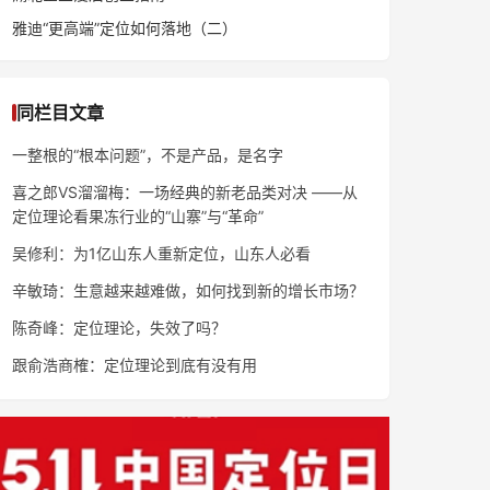
雅迪“更高端”定位如何落地（二）
同栏目文章
一整根的“根本问题”，不是产品，是名字
喜之郎VS溜溜梅：一场经典的新老品类对决 ——从
定位理论看果冻行业的“山寨”与“革命”
吴修利：为1亿山东人重新定位，山东人必看
辛敏琦：生意越来越难做，如何找到新的增长市场？
陈奇峰：定位理论，失效了吗？
跟俞浩商榷：定位理论到底有没有用