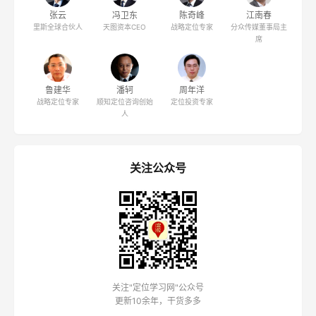
张云
冯卫东
陈奇峰
江南春
里斯全球合伙人
天图资本CEO
战略定位专家
分众传媒董事局主
席
鲁建华
潘轲
周年洋
战略定位专家
顺知定位咨询创始
定位投资专家
人
关注公众号
关注"定位学习网"公众号
更新10余年，干货多多