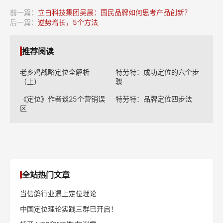
前一篇：
立白科技集团吴晨：国民品牌如何思考产品创新？
后一篇：
逆势增长，5个方法
推荐阅读
老乡鸡战略定位全解析
特劳特：成功定位的六个步
（上）
骤
《定位》作者谈25个营销误
特劳特：品牌定位四步法
区
全站热门文章
当信鸽行业遇上定位理论
中国定位理论实践三群已开启！