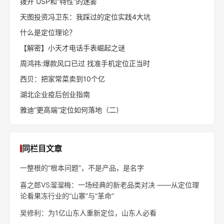
拨开 USP和“特性”的迷雾
天图投资冯卫东：我踩过的定位实践4大坑
什么是定位理论？
【解密】小天才电话手表崛起之谜
周鸿祎:爆款风口已过 找准手机定位正当时
西贝：把家常菜卖到10个亿
湖北企业疫后创业指南
雅迪“更高端”定位如何落地（二）
同栏目文章
一整根的“根本问题”，不是产品，是名字
喜之郎VS溜溜梅：一场经典的新老品类对决 ——从定位理
论看果冻行业的“山寨”与“革命”
吴修利：为1亿山东人重新定位，山东人必看