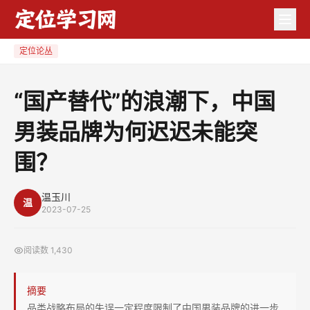
“国
产
替
定位论丛
代”
的
“国产替代”的浪潮下，中国
浪
男装品牌为何迟迟未能突
潮
下，
围？
中
国
温玉川
男
温
2023-07-25
装
品
阅读数
1,430
牌
为
摘要
何
品类战略布局的失误一定程度限制了中国男装品牌的进一步