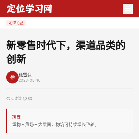
新
零
售
定位论丛
时
代
新零售时代下，渠道品类的
下，
创新
渠
道
品
徐雪迎
徐
2023-08-16
类
的
阅读数
1,380
创
新
摘要
重构人货场三大层面，构筑可持续增长飞轮。