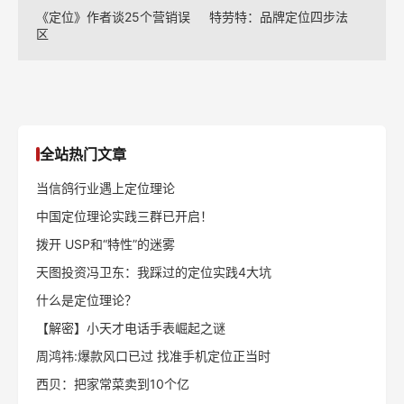
《定位》作者谈25个营销误
特劳特：品牌定位四步法
区
全站热门文章
当信鸽行业遇上定位理论
中国定位理论实践三群已开启！
拨开 USP和“特性”的迷雾
天图投资冯卫东：我踩过的定位实践4大坑
什么是定位理论？
【解密】小天才电话手表崛起之谜
周鸿祎:爆款风口已过 找准手机定位正当时
西贝：把家常菜卖到10个亿