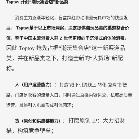
Toptoy 开创“潮玩集合店”新品类
消费主力逐渐年轻化，盲盒蹿红带动潮流玩具市场的快速发
展。
Toptoy基于以上市场洞察，决定提供潮玩品类的渠道整合价
值，鉴于中国主流消费人群 Z 世代更倾向于沉浸式的体验消费，
因此
Toptoy 抢先占据“潮玩集合店”这一新渠道品
类，并在新品类之下，打造全新的“人货场”新配
称。
人（用户运营能力）：
打造“线下引流线上-转化-复购”新链
路，门店是获客的流量入口，同时通过直播内容运营、私域高质量
运营、最终引入电商形成引流闭环；
打磨原创
IP：大力招财
货（原创和供应链能力）：
猫，构筑竞争壁垒；