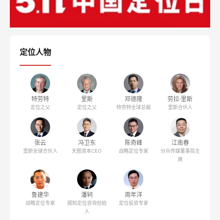
定位人物
特劳特
里斯
邓德隆
劳拉·里斯
定位之父
定位之父
特劳特全球总裁
里斯合伙人
张云
冯卫东
陈奇峰
江南春
里斯全球合伙人
天图资本CEO
战略定位专家
分众传媒董事局主
席
鲁建华
潘轲
周年洋
战略定位专家
顺知定位咨询创始
定位投资专家
人