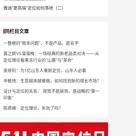
雅迪“更高端”定位如何落地（二）
同栏目文章
一整根的“根本问题”，不是产品，是名字
喜之郎VS溜溜梅：一场经典的新老品类对决 ——从
定位理论看果冻行业的“山寨”与“革命”
吴修利：为1亿山东人重新定位，山东人必看
辛敏琦：生意越来越难做，如何找到新的增长市场？
设计与定位的关系： 视觉不是装饰，是战略的“第一
印象”
陈奇峰：定位理论，失效了吗？