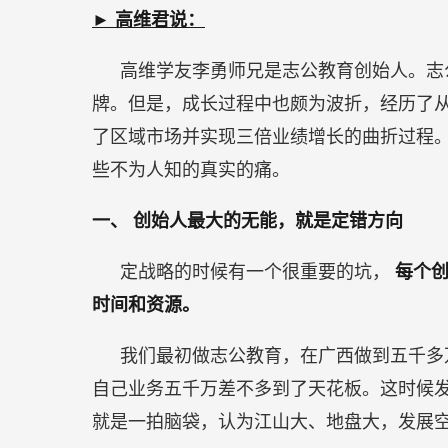
能，
► 高维君说：
就
是
高维学友李勇师兄是志公教育创始人。志
定
牌。但是，成长过程中也颇为波折，经历了
错
了区域市场并实现三倍业绩增长的曲折过程
方
些不为人知的真实的痛。
向
一、
创始人最大的无能，就是定错方向
定战略的时候有一个很重要的坑，
每个
时间和资源。
我们最初做志公教育，在广西做到五千多
自己业务五千万差不多到了天花板。这时候
就是一拍脑袋，认为江山大、地盘大，发展