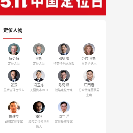
定位人物
特劳特
里斯
邓德隆
劳拉·里斯
定位之父
定位之父
特劳特全球总裁
里斯合伙人
张云
冯卫东
陈奇峰
江南春
里斯全球合伙人
天图资本CEO
战略定位专家
分众传媒董事局
主席
鲁建华
潘轲
周年洋
战略定位专家
顺知定位咨询创
定位投资专家
始人