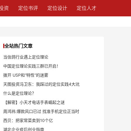
投资
定位书评
定位设计
定位人才
全站热门文章
当信鸽行业遇上定位理论
中国定位理论实践三群已开启！
拨开 USP和“特性”的迷雾
天图投资冯卫东：我踩过的定位实践4大坑
什么是定位理论？
【解密】小天才电话手表崛起之谜
周鸿祎:爆款风口已过 找准手机定位正当时
西贝：把家常菜卖到10个亿
湖北企业疫后创业指南