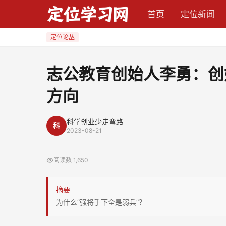
志
首页
定位新闻
公
教
定位论丛
育
创
志公教育创始人李勇：创
始
方向
人
李
勇：
科学创业少走弯路
科
2023-08-21
创
始
阅读数
1,650
人
最
摘要
大
为什么“强将手下全是弱兵”？
的
无