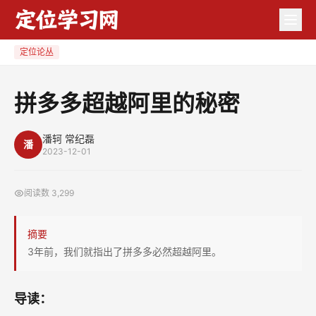
拼
多
多
定位论丛
超
越
拼多多超越阿里的秘密
阿
里
潘轲 常纪磊
潘
的
2023-12-01
秘
密
阅读数
3,299
摘要
3年前，我们就指出了拼多多必然超越阿里。
导读：