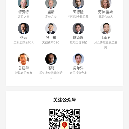
特劳特
里斯
邓德隆
劳拉·里斯
定位之父
定位之父
特劳特全球总裁
里斯合伙人
张云
冯卫东
陈奇峰
江南春
里斯全球合伙人
天图资本CEO
战略定位专家
分众传媒董事局主
席
鲁建华
潘轲
周年洋
战略定位专家
顺知定位咨询创始
定位投资专家
人
关注公众号