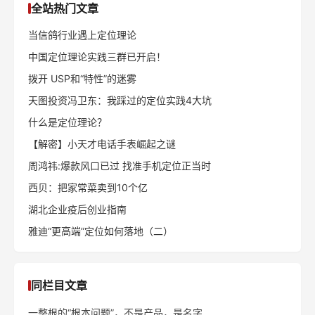
全站热门文章
当信鸽行业遇上定位理论
中国定位理论实践三群已开启！
拨开 USP和“特性”的迷雾
天图投资冯卫东：我踩过的定位实践4大坑
什么是定位理论？
【解密】小天才电话手表崛起之谜
周鸿祎:爆款风口已过 找准手机定位正当时
西贝：把家常菜卖到10个亿
湖北企业疫后创业指南
雅迪“更高端”定位如何落地（二）
同栏目文章
一整根的“根本问题”，不是产品，是名字