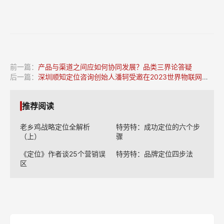
前一篇：
产品与渠道之间应如何协同发展？品类三界论答疑
后一篇：
深圳顺知定位咨询创始人潘轲受邀在2023世界物联网大会数字农业论坛发表主题演讲
推荐阅读
老乡鸡战略定位全解析
特劳特：成功定位的六个步
（上）
骤
《定位》作者谈25个营销误
特劳特：品牌定位四步法
区