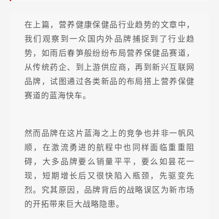
展
新
在上篇，营养健康保健品行业趋势的文章中，
机
我们观察到一众国内外品牌捕捉到了行业趋
遇
势，如雨后春笋般纷纷布局营养保健品赛道，
从传统药企、到上游供应商，再到新兴互联网
品牌，试图通过各类新品的布局搭上营养保健
赛道的蓝海快车。
然而品牌在这片蓝海之上的竞争也并非一帆风
顺，在激流勇进的航程中也同样面临重重阻
碍，大多品牌要么销量平平，要么如昙花一
现，短期增长后又很快陷入瓶颈，先驱变先
烈。究其原因，品牌背后的战略误区为新市场
的开拓带来巨大战略隐患。