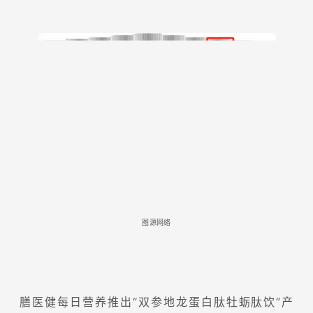
图源网络
膳医健每日营养推出“双参地龙蛋白肽牡蛎肽饮”产