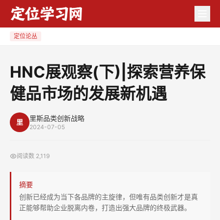
HNC
展
观
定位论丛
察
(下)|
HNC展观察(下)|探索营养保
探
健品市场的发展新机遇
索
营
养
里斯品类创新战略
里
2024-07-05
保
健
阅读数
2,119
品
市
摘要
场
创新已经成为当下各品牌的主旋律，但唯有品类创新才是真
的
正能够帮助企业脱离内卷，打造出强大品牌的终极武器。
发