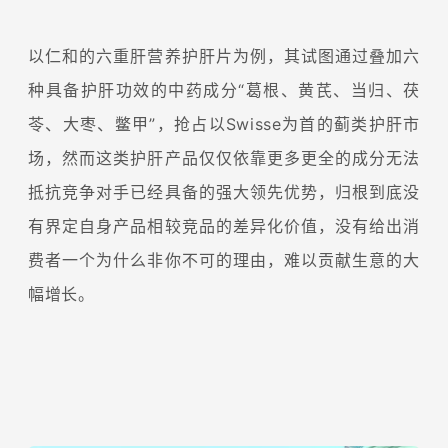
以仁和的六重肝营养护肝片为例，其试图通过叠加六
种具备护肝功效的中药成分“葛根、黄芪、当归、茯
苓、大枣、鳖甲”，抢占以Swisse为首的蓟类护肝市
场，然而这类护肝产品仅仅依靠更多更全的成分无法
抵抗竞争对手已经具备的强大领先优势，归根到底没
有界定自身产品相较竞品的差异化价值，没有给出消
费者一个为什么非你不可的理由，难以贡献生意的大
幅增长。