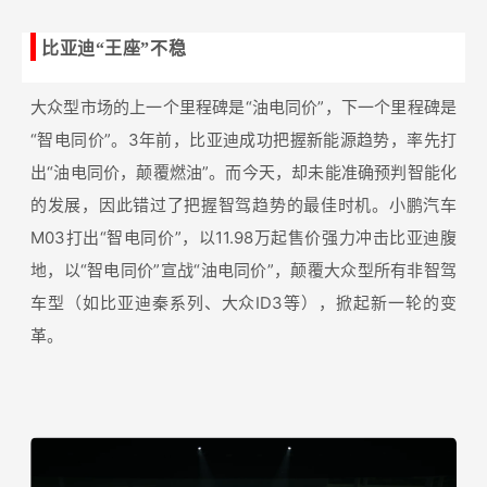
比亚迪“王座”不稳
大众型市场的上一个里程碑是“油电同价”，下一个里程碑是
“智电同价”。3年前，比亚迪成功把握新能源趋势，率先打
出“油电同价，颠覆燃油”。而今天，却未能准确预判智能化
的发展，因此错过了把握智驾趋势的最佳时机。小鹏汽车
M03打出“智电同价”，以11.98万起售价强力冲击比亚迪腹
地，以“智电同价”宣战“油电同价”，颠覆大众型所有非智驾
车型（如比亚迪秦系列、大众ID3等），掀起新一轮的变
革。