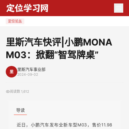
里
斯
汽
定位论丛
车
快
里斯汽车快评|小鹏MONA
评|
M03：掀翻“智驾牌桌”
小
鹏
MONA
里斯汽车事业部
里
2024-09-02
M03：
掀
阅读数
1,612
翻
“智
驾
导读
牌
桌”
近日，小鹏汽车发布全新车型M03，售价11.98