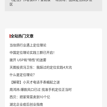
区
全站热门文章
当信鸽行业遇上定位理论
中国定位理论实践三群已开启！
拨开 USP和“特性”的迷雾
天图投资冯卫东：我踩过的定位实践4大坑
什么是定位理论？
【解密】小天才电话手表崛起之谜
周鸿祎:爆款风口已过 找准手机定位正当时
西贝：把家常菜卖到10个亿
湖北企业疫后创业指南