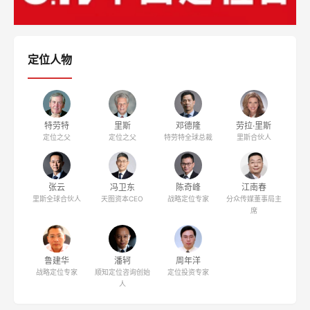
定位人物
特劳特
里斯
邓德隆
劳拉·里斯
定位之父
定位之父
特劳特全球总裁
里斯合伙人
张云
冯卫东
陈奇峰
江南春
里斯全球合伙人
天图资本CEO
战略定位专家
分众传媒董事局主
席
鲁建华
潘轲
周年洋
战略定位专家
顺知定位咨询创始
定位投资专家
人