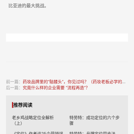
比亚迪的最大挑战。
前一篇：
药妆品牌里的“骷髅头”，你见过吗？（药妆老板必学的视觉知识）
后一篇：
究竟什么样的企业需要 “流程再造”？
推荐阅读
老乡鸡战略定位全解析
特劳特：成功定位的六个步
（上）
骤
《定位》作者谈25个营销误
特劳特：品牌定位四步法