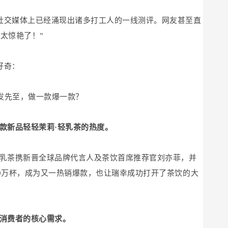
在社交媒体上已经涌现出诸多打工人的一线测评。网友甚至直
太惊艳了！”
好奇：
发先至，做一款爆一款？
款新品轻轻茉莉·轻乳茶的热度。
轻乳茶携新晋全球品牌代言人及茶饮首席推荐官刘亦菲，并
00万杯，成为又一热销爆款，也让瑞幸成功打开了茶饮的大
了消费者的核心需求。