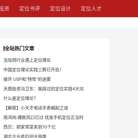
投资
定位书评
定位设计
定位人才
全站热门文章
当信鸽行业遇上定位理论
中国定位理论实践三群已开启！
拨开 USP和“特性”的迷雾
天图投资冯卫东：我踩过的定位实践4大坑
什么是定位理论？
【解密】小天才电话手表崛起之谜
周鸿祎:爆款风口已过 找准手机定位正当时
西贝：把家常菜卖到10个亿
湖北企业疫后创业指南