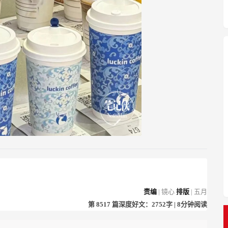
责编
|
镜心
排版
| 五月
第
8517
篇深度好文：2752字 | 8分钟阅读