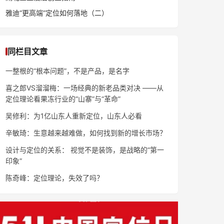
雅迪“更高端”定位如何落地（二）
同栏目文章
一整根的“根本问题”，不是产品，是名字
喜之郎VS溜溜梅：一场经典的新老品类对决 ——从
定位理论看果冻行业的“山寨”与“革命”
吴修利：为1亿山东人重新定位，山东人必看
辛敏琦：生意越来越难做，如何找到新的增长市场？
设计与定位的关系： 视觉不是装饰，是战略的“第一
印象”
陈奇峰：定位理论，失效了吗？