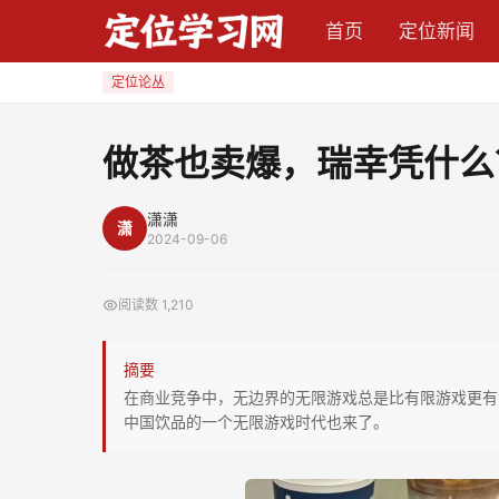
做
首页
定位新闻
茶
也
定位论丛
卖
爆，
做茶也卖爆，瑞幸凭什么
瑞
幸
潇潇
潇
凭
2024-09-06
什
么？
阅读数
1,210
摘要
在商业竞争中，无边界的无限游戏总是比有限游戏更有
中国饮品的一个无限游戏时代也来了。