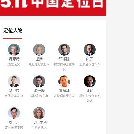
定位人物
特劳特
里斯
邓德隆
张云
定位之父
定位理论奠基人
特劳特中国董事
里斯全球合伙人
长
冯卫东
陈奇峰
鲁建华
潘轲
天图资本CEO
战略定位专家
定位理论研究者
顺知定位咨询创
始人
周年洋
劳拉·里斯
定位投资专家
里斯合伙人