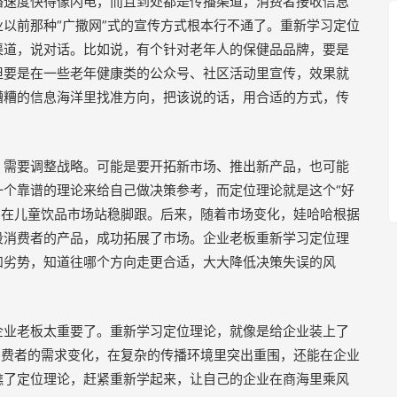
播速度快得像闪电，而且到处都是传播渠道，消费者接收信息
以前那种“广撒网”式的宣传方式根本行不通了。重新学习定位
渠道，说对话。比如说，有个针对老年人的保健品品牌，要是
但要是在一些老年健康类的公众号、社区活动里宣传，效果就
糟糟的信息海洋里找准方向，把该说的话，用合适的方式，传
，需要调整战略。可能是要开拓新市场、推出新产品，也可能
个靠谱的理论来给自己做决策参考，而定位理论就是这个“好
，在儿童饮品市场站稳脚跟。后来，随着市场变化，娃哈哈根据
段消费者的产品，成功拓展了市场。企业老板重新学习定位理
和劣势，知道往哪个方向走更合适，大大降低决策失误的风
企业老板太重要了。重新学习定位理论，就像是给企业装上了
消费者的需求变化，在复杂的传播环境里突出重围，还能在企业
瞧了定位理论，赶紧重新学起来，让自己的企业在商海里乘风