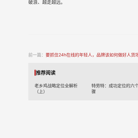
破浪、越走越远。
前一篇：
要抓住24h在线的年轻人，品牌该如何做好人货场匹配
推荐阅读
老乡鸡战略定位全解析
特劳特：成功定位的六
（上）
骤