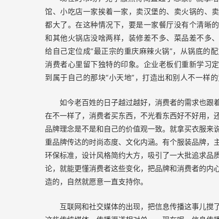
馆、小吃店一家挨着一家，卖汉堡的、卖火锅的、
都大了。在这种情况下，要是一家餐厅没有个清晰
和其他火锅店没啥两样，装修差不多、菜品差不多
给自己定位成“最正宗的重庆麻辣火锅”，从锅底的
消费者心里留下独特的印象。企业老板们重新学习
到属于自己的那块“小天地”，打造出和别人不一样
如今老百姓的日子越过越好，消费者的需求也跟
在不一样了，消费者买东西，不光看东西好不好用，
品牌理念是不是和自己的价值观一致。就拿买衣服来
重品牌传达的时尚态度、文化内涵。有个服装品牌，主
环保标准，设计风格简约大方，吸引了一大批追求品
论，就能更懂消费者这些变化，把品牌和消费者的内
造的，自然就愿意一直支持你。
互联网和社交媒体的出现，把信息传播这事儿搅