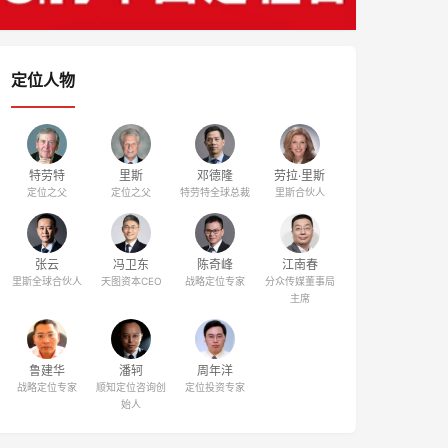
定位人物
特劳特
里斯
邓德隆
劳拉·里斯
定位之父
定位之父
特劳特全球总裁
里斯合伙人
张云
冯卫东
陈奇峰
江南春
里斯全球合伙人
天图资本CEO
战略定位专家
分众传媒董事局
主席
鲁建华
潘轲
周年洋
战略定位专家
顺知定位咨询创
定位投资专家
始人