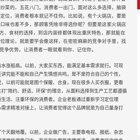
卖炒菜的，五花八门。消费者一出门，面对这么多选择，脑袋
的定位，消费者根本就记不住你。比如说，有个火锅店，要是
、口味也差不多，那顾客凭啥非得选你呢？但要是这家火锅店
配方、食材的选择，到店内装修都体现出重庆特色，那就能在
定位理论，就是要学会像这样，在密密麻麻的竞争对手里，找
的竞争优势，让消费者一眼就看到你、记住你。
着水涨船高。以前，大家买东西，能满足基本需求就行。可现
还讲究能不能和自己产生情感共鸣，是不是符合自己的个性，
说，以前可能就是图个保暖、合身，现在很多人买衣服，更看
打“简约、舒适、环保”的理念，从面料选择到生产工艺都遵循
质生活、注重环保的消费者。企业老板通过重新学习定位理
心需求精准对接上，让消费者觉得这个品牌就是为自己量身打
了个天翻地覆。以前，企业做广告，主要靠电视、报纸、杂志