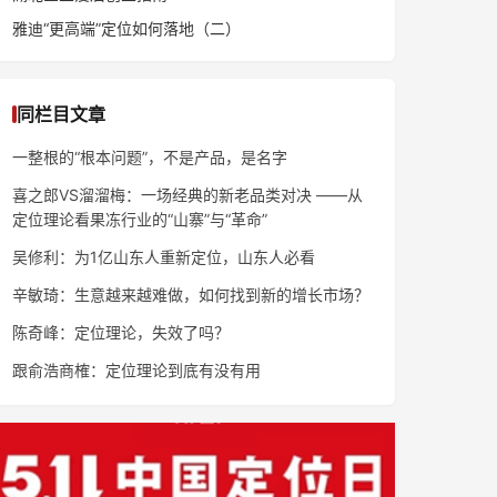
雅迪“更高端”定位如何落地（二）
同栏目文章
一整根的“根本问题”，不是产品，是名字
喜之郎VS溜溜梅：一场经典的新老品类对决 ——从
定位理论看果冻行业的“山寨”与“革命”
吴修利：为1亿山东人重新定位，山东人必看
辛敏琦：生意越来越难做，如何找到新的增长市场？
陈奇峰：定位理论，失效了吗？
跟俞浩商榷：定位理论到底有没有用