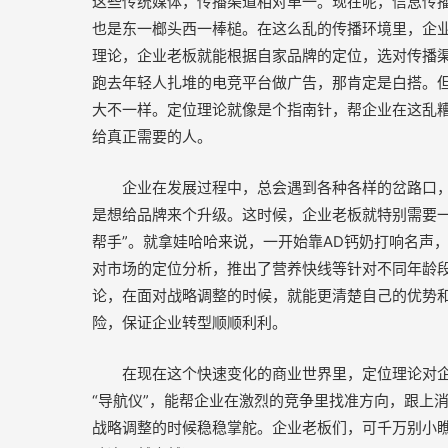
这些传统媒体，传播渠道相对单一。现在呢，信息传
也是东一榔头西一棒槌。在这么乱的传播环境里，企业
理论，企业老板就能根据自家品牌的定位，选对传播
跑去年轻人扎堆的电竞平台做广告，那肯定是白搭。
大不一样。定位理论就像是个指南针，帮企业在这乱
给真正需要的人。
企业在发展过程中，总会遇到各种各样的岔路口
是想给品牌来个升级。这时候，企业老板就特别需要一
帮手”。就拿娃哈哈来说，一开始靠AD钙奶打响名声
对市场的定位分析，推出了营养快线等针对不同年龄
论，在面对战略调整的时候，就能更清楚自己的优势
险，保证企业转型顺顺利利。
在现在这个快速变化的商业世界里，定位理论对
“导航仪”，能帮企业在激烈的竞争里找准方向，跟上
战略调整的时候稳稳掌舵。企业老板们，可千万别小