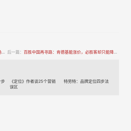
？
后一篇：
百胜中国再寻路：肯德基能涨价，必胜客却只能降价？
个步
《定位》作者谈25个营销
特劳特：品牌定位四步法
误区