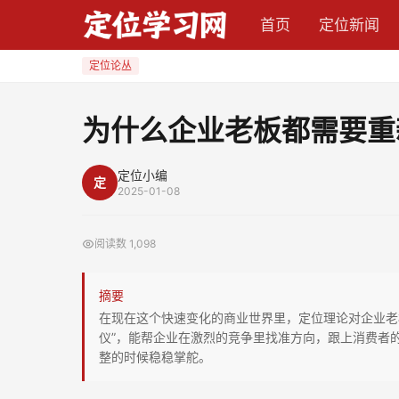
为
首页
定位新闻
什
么
定位论丛
企
业
为什么企业老板都需要重
老
板
定位小编
定
都
2025-01-08
需
要
阅读数
1,098
重
新
摘要
学
在现在这个快速变化的商业世界里，定位理论对企业老
定
仪”，能帮企业在激烈的竞争里找准方向，跟上消费者
整的时候稳稳掌舵。
位
理