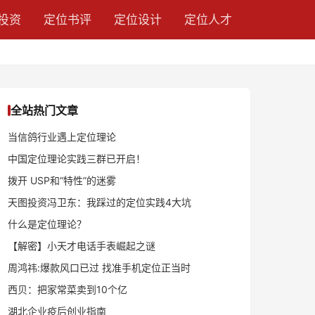
投资
定位书评
定位设计
定位人才
全站热门文章
当信鸽行业遇上定位理论
中国定位理论实践三群已开启！
拨开 USP和“特性”的迷雾
天图投资冯卫东：我踩过的定位实践4大坑
什么是定位理论？
【解密】小天才电话手表崛起之谜
周鸿祎:爆款风口已过 找准手机定位正当时
西贝：把家常菜卖到10个亿
湖北企业疫后创业指南