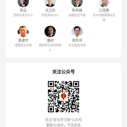
张云
冯卫东
陈奇峰
江南春
里斯全球合伙人
天图资本CEO
战略定位专家
分众传媒董事局主
席
鲁建华
潘轲
周年洋
战略定位专家
顺知定位咨询创始
定位投资专家
人
关注公众号
关注"定位学习网"公众号
更新10余年，干货多多