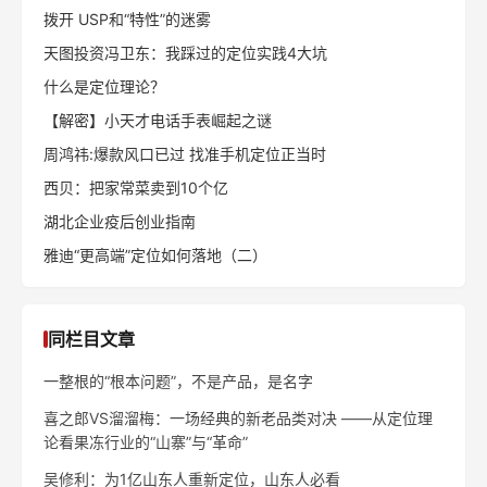
拨开 USP和“特性”的迷雾
天图投资冯卫东：我踩过的定位实践4大坑
什么是定位理论？
【解密】小天才电话手表崛起之谜
周鸿祎:爆款风口已过 找准手机定位正当时
西贝：把家常菜卖到10个亿
湖北企业疫后创业指南
雅迪“更高端”定位如何落地（二）
同栏目文章
一整根的“根本问题”，不是产品，是名字
喜之郎VS溜溜梅：一场经典的新老品类对决 ——从定位理
论看果冻行业的“山寨”与“革命”
吴修利：为1亿山东人重新定位，山东人必看