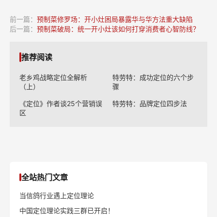
前一篇：
预制菜修罗场：开小灶困局暴露华与华方法重大缺陷
后一篇：
预制菜破局：统一开小灶该如何打穿消费者心智防线？
推荐阅读
老乡鸡战略定位全解析
特劳特：成功定位的六个步
（上）
骤
《定位》作者谈25个营销误
特劳特：品牌定位四步法
区
全站热门文章
当信鸽行业遇上定位理论
中国定位理论实践三群已开启！