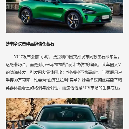
抄袭争议击碎品牌信任基石
YU 7发布会前1小时，法拉利中国突然发布同款宝石绿车型。
这绝非巧合，而是对小米赤裸裸的“设计致敬”的嘲讽。某车圈大V
的隐晦转发，引发网友集体围攻：“抄都抄不像高端”。当家庭用户
手握30万预算，谁会为“山寨法拉利”买单？抄袭争议彻底摧毁了精
英群体最看重的格调与原创性，而这恰恰是SUV市场的生存底线。