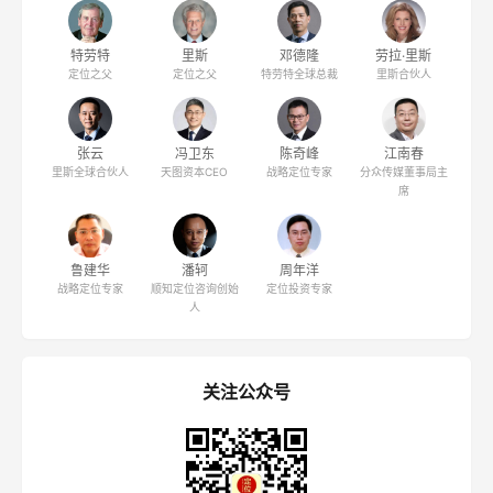
特劳特
里斯
邓德隆
劳拉·里斯
定位之父
定位之父
特劳特全球总裁
里斯合伙人
张云
冯卫东
陈奇峰
江南春
里斯全球合伙人
天图资本CEO
战略定位专家
分众传媒董事局主
席
鲁建华
潘轲
周年洋
战略定位专家
顺知定位咨询创始
定位投资专家
人
关注公众号