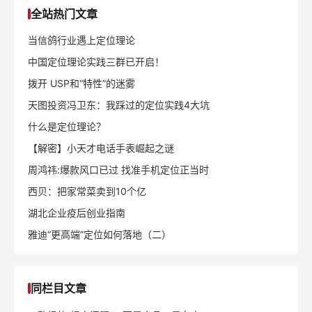
全站热门文章
当信鸽行业遇上定位理论
中国定位理论实践三群已开启！
拨开 USP和“特性”的迷雾
天图投资冯卫东：我踩过的定位实践4大坑
什么是定位理论？
【解密】小天才电话手表崛起之谜
周鸿祎:爆款风口已过 找准手机定位正当时
西贝：把家常菜卖到10个亿
湖北企业疫后创业指南
雅迪“更高端”定位如何落地（二）
同栏目文章