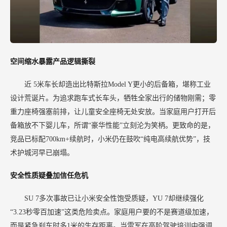
空间缩水暴露产品逻辑撕裂
近
5米车长却造出比特斯拉Model Y更小的后备箱，堪称工业
设计荒诞片。为追求跑车式长车头，牺牲全家出行的储物刚需；零
重力座椅强塞前排，让儿童安全座椅无处安放。当家庭用户打开后
备箱放不下婴儿车，所谓“豪华性能”立刻沦为笑柄。更致命的是，
竞品已标配700km+续航时，小米仍在鼓吹“纯电高续航优势”，技
术护城河早已崩塌。
安全性质疑叠加信任危机
SU 7多次事故已让小米安全性饱受质疑，YU 7却继续强化
“3.23秒零百加速”这类危险卖点。家庭用户要的不是赛道级加速，
而是紧急刹车时多1米的生存距离。当雷军在高阶驾驶培训中强调