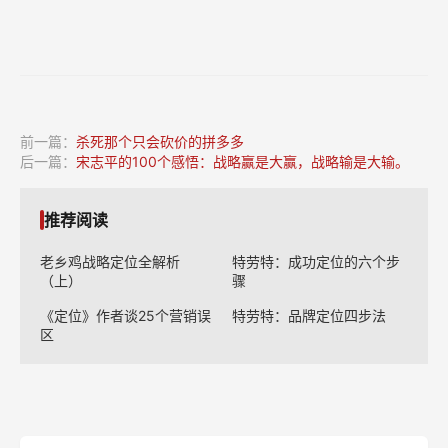
前一篇：
杀死那个只会砍价的拼多多
后一篇：
宋志平的100个感悟：战略赢是大赢，战略输是大输。
推荐阅读
老乡鸡战略定位全解析
特劳特：成功定位的六个步
（上）
骤
《定位》作者谈25个营销误
特劳特：品牌定位四步法
区