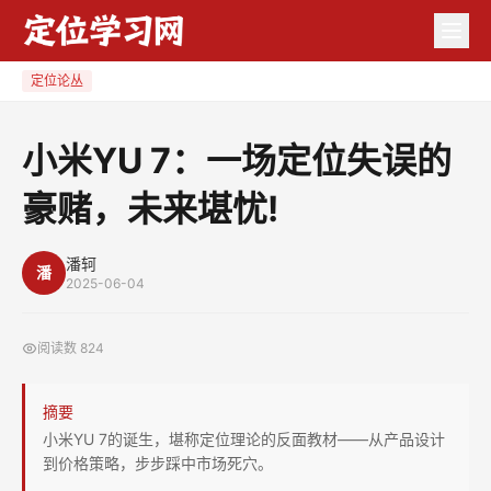
小
米
YU
定位论丛
7：
一
小米YU 7：一场定位失误的
场
豪赌，未来堪忧!
定
位
失
潘轲
潘
2025-06-04
误
的
阅读数
824
豪
赌，
摘要
未
小米YU 7的诞生，堪称定位理论的反面教材——从产品设计
来
到价格策略，步步踩中市场死穴。
堪