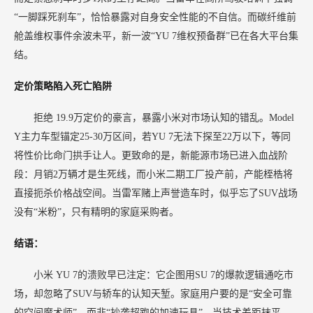
“一脚踩死刹车”，恰恰暴露对自身安全性能的不自信。而碳纤维前
舱盖维权事件余波未平，新一波“YU 7维权预备群”已在各大平台集
结。
定价策略陷入死亡陷阱
拒绝
19.9万定价的豪言，暴露小米对市场认知的错乱。Model
Y主力车型锚定25-30万区间，若YU 7无法下探至22万以下，等同
将性价比命门拱手让人。更致命的是，新能源市场已进入血战阶
段：月销2万辆才是生死线，而小米二期工厂投产前，产能桎梏将
直接扼杀价格战空间。当雷军赌上声誉造车时，似乎忘了SUV战场
没有“米粉”，只有精明的家庭采购者。
结语：
小米
YU 7的溃败早已注定：它企图用SU 7的爆款逻辑通吃市
场，却忽略了SUV与轿车的认知天堑。家庭用户要的是“安全可靠
的空间魔术师”，而非“抄袭超跑的加速玩具”。当技术差距抹平、