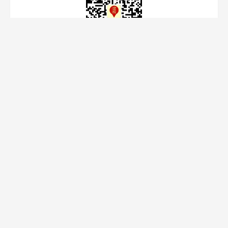
关注"定位学习网"公众号
更新10余年，干货多多
定位学习网
中国第一个定位理论学习网站，致力于为企业家和营销人提供最权
威的定位知识资源。
友情链接
特劳特中国