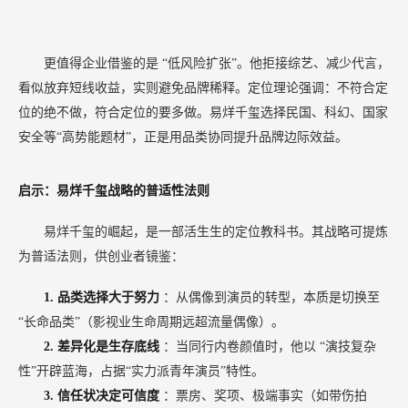
更值得企业借鉴的是
“低风险扩张”。他拒接综艺、减少代言，
看似放弃短线收益，实则避免品牌稀释。定位理论强调：不符合定
位的绝不做，符合定位的要多做。易烊千玺选择民国、科幻、国家
安全等“高势能题材”，正是用品类协同提升品牌边际效益。
启示：易烊千玺战略的普适性法则
易烊千玺的崛起，是一部活生生的定位教科书。其战略可提炼
为普适法则，供创业者镜鉴：
1.
品类选择大于努力
：从偶像到演员的转型，本质是切换至
“长命品类”（影视业生命周期远超流量偶像）。
2.
差异化是生存底线
：当同行内卷颜值时，他以
“演技复杂
性”开辟蓝海，占据“实力派青年演员”特性。
3.
信任状决定可信度
：票房、奖项、极端事实（如带伤拍