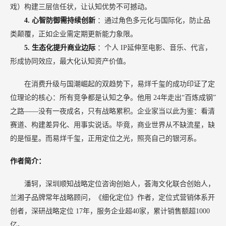
戏）构建三层信任状，让认知优势不可撼动。
4.
心智防御需持续创新
：通过角色多元化与国际化，防止品
类颠覆，正如企业需定期更新能力象限。
5.
生态化提升商业边际
：个人
IP延伸至电影、音乐、代言，
形成协同效应，最大化认知资产价值。
在消费升级与国潮崛起的双趋势下，易烊千玺的成功印证了定
位理论的核心：所有竞争都是认知之争。他用
24年走出“百炼成钢”
之路——没有一夜成名，只有战略累积。企业家当以此为鉴：看清
赛道、构建差异化、用事实说话。毕竟，商业世界从不缺流星，缺
的是恒星。而易烊千玺，正用定位之光，照亮自己的银河系。
作者简介：
潘轲，深圳顺知战略定位咨询创始人，荟海文化联合创始人，
兰湘子品牌常年战略顾问，《细化定位》作者，定位式营销体系开
创者，深研战略定位
17年，服务企业超40家，累计销售额超1000
亿。