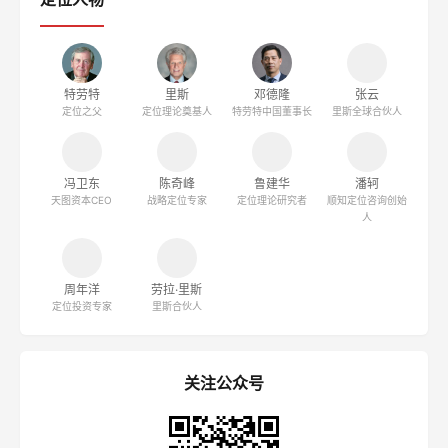
特劳特
里斯
邓德隆
张云
定位之父
定位理论奠基人
特劳特中国董事长
里斯全球合伙人
冯卫东
陈奇峰
鲁建华
潘轲
天图资本CEO
战略定位专家
定位理论研究者
顺知定位咨询创始
人
周年洋
劳拉·里斯
定位投资专家
里斯合伙人
关注公众号