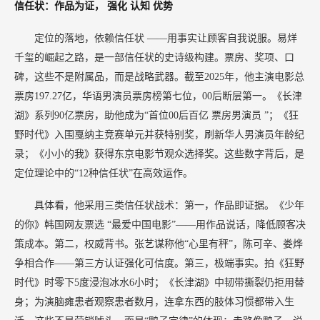
信任状：作品为证，
强化
认知
优势
定位的落地，依赖信任状
——用事实让顾客自我说服。易烊
千玺的崛起之路，是一部信任状的史诗级构建。票房、奖项、口
碑，这些不是附属品，而是战略武器。截至2025年，他主演电影总
票房197.27亿，华语男演员票房榜第七位，00后断层第一。《长津
湖》系列90亿票房，助他成为“首位00后百亿
票房男演员
”；《狂
野时代》入围戛纳主竞赛单元并获特别奖，刷新华人男演员年龄纪
录；《小小的我》获得东京电影节观众选择奖。这些数字背后，是
定位理论中的“12种信任状”在高效运作。
具体看，他采用三类信任状战术：第一，作品即证据。《少年
的你》韩国网友票选
“最爱中国电影”——用作品说话，降低顾客决
策成本。第二，权威背书。张艺谋称他“心里有秤”，陈可辛、娄烨
争相合作——第三方认证强化可信度。第三，极端事实。拍《狂野
时代》时零下5度浸泡冰水6小时；《长津湖》中韧带撕裂仍拒用替
身；为演脑瘫患者观察患者数月，连拿东西的肢体习惯都带入生