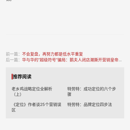
前一篇：
不会复盘，再努力都是低水平重复
后一篇：
华与华的“超级符号”骗局：鹅夫人闭店潮撕开营销皇帝的新衣
推荐阅读
老乡鸡战略定位全解析
特劳特：成功定位的六个步
（上）
骤
《定位》作者谈25个营销误
特劳特：品牌定位四步法
区