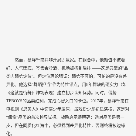
然而，易烊千玺并非开局即赢家。在组合中，他颜值不被看
好、人气垫底，签售会冷清、机场被挤到后排
——这是典型的“品
类内弱势定位”。但定位理论强调：弱势不可怕，可怕的是没有差
异化。他选择“舞蹈担当”作为特性锚点，用8年舞龄的硬实力（如
《这就是街舞》炸场表现）建立初步认知优势。同时，借势
TFBOYS的品类红利，完成心智入口的卡位。2017年，易烊千玺在
电视剧《思美人》中饰演少年屈原，虽戏份少却初显演技，这是对
“偶像”品类的首次跨界试探。战略启示很明确：选对品类是第一
步，但在同质化红海中，必须找到差异化特性，否则终将被边缘
化。