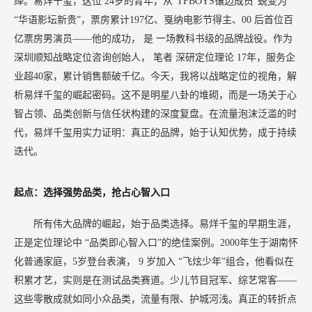
绎。易烊千玺，这位
24岁的青年，从“TFBOYS镶边成员”蜕变为
“华语影坛新贵”，票房累计197亿、戛纳电影节得主、00 后首位百
亿票房男演员——他的成功，
是
一场教科书级的品牌战役。作为
深圳顺知战略定位咨询创始人，
笔者
深研定位理论
17年，服务企
业超40家，累计销售额破千亿。今天，我将以战略定位的视角，解
析易烊千玺的崛起密码。这不是明星八卦的堆砌，而是一场关于心
智占领、品类创新与信任状构建的深度复盘。在流量泡沫泛滥的时
代，易烊千玺用实力证明：真正的品牌，始于认知优势，成于持续
迭代。
起点：选择强势品类，抢占心智入口
所有伟大品牌的崛起，始于品类选择。易烊千玺的早期生涯，
正是定位理论中
“品类即心智入口”的绝佳案例。2000年生于湖南怀
化普通家庭，5岁登台表演，
9
岁加入
“飞炫少年”组合，他看似在
积累才艺，实则是在测试品类赛道。少儿节目冠军、综艺常客——
这些零散成就如同小众品类，流量有限、护城河浅。真正的转折点