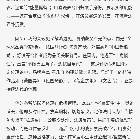
影、泥塑等“能量储备”；用春晚舞台回归歌手身份，展示多维度能
力——这符合定位的“边界内深耕”：在演员赛道多发言，在流量边
界外沉默。
国际市场的突破更显战略远见。戛纳获奖不是终点，而是
“全
球化品类”的跳板。《狂野时代》海外热映，外媒高呼“中国新浪
潮”，舒淇等合作者成为品类关联符号。在国内，他避开“主角惯
性”，直言“不做男主角了，想试怪角色”——这是预防认知固化。
定位理论中，品牌需每
隔几
年构建新能力象限。易烊千玺的待映
作品如《酱园弄》（民国悬疑）、《荒蛮之地》（文艺片），正是
持续迭代的体现。
他的心智防御还体现在危机管理。
2022年“考编事件”中，舆论
滔天，他却及时止损，放弃编制，切割争议。定位法则认为：舆情
防火墙需“私域留证、公域冷处理、法域反击”。易烊千玺的沉默非
被动，而是以作品反击——随后《小小的我》票房破7亿，用事实
重建信任。这种战略定力，让他在00后小生中建立起“心智垄断”。