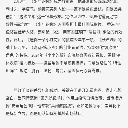
2019年，《少年的你》成为转折点。他饰演街头混混刘北山，
剃寸头、学痞气，颠覆花美男人设——这不是角色尝试，而是品类
创新：“边缘少年”这一银幕形象。定位理论中，差异化需满足“新
颖性+高难度”。《少年的你》入围奥斯卡最佳国际影片，
香港
金
像奖最佳新人奖，票房破
15亿，用事实证明了“演技派”定位的有效
性。此后，《送你一朵小红花》的抗癌少年韦一航、《长津湖》的
战士伍万里、《奇迹·笨小孩》的创业者景浩，持续强化“复杂青年
角色”的特性。2024年《小小的我》饰演脑瘫患者刘春和，更将“身
体表演”推向极致——这些角色不是随机选择，而是战略性的“特性
矩阵”：叛逆、脆弱、坚韧、蜕变，覆盖多元心智需求。
易烊千玺的差异化能成功，关键在于避开流量内卷，直击心智
空白。当同行沉迷
“柔光滤镜”时，他用血痕伤口讲故事；当市场追
捧“安全角色”时，他专攻“高阈值挑战”。正如定位所示：差异化不
是标新立异，而是用认知优势填补市场缺口。