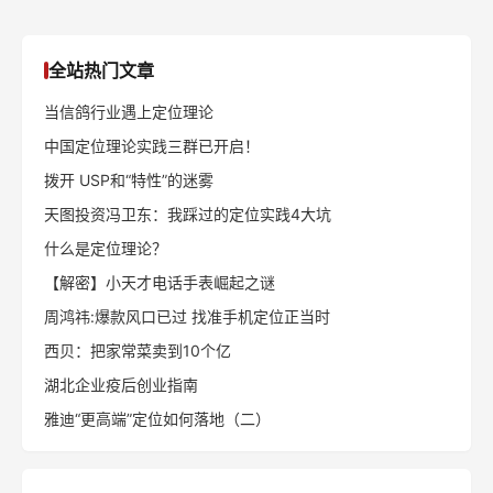
全站热门文章
当信鸽行业遇上定位理论
中国定位理论实践三群已开启！
拨开 USP和“特性”的迷雾
天图投资冯卫东：我踩过的定位实践4大坑
什么是定位理论？
【解密】小天才电话手表崛起之谜
周鸿祎:爆款风口已过 找准手机定位正当时
西贝：把家常菜卖到10个亿
湖北企业疫后创业指南
雅迪“更高端”定位如何落地（二）