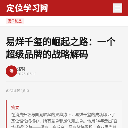
易
烊
千
定位论丛
玺
的
易烊千玺的崛起之路：一个
崛
超级品牌的战略解码
起
之
路：
潘轲
潘
2025-06-11
一
个
阅读数
1,513
超
级
摘要
品
在消费升级与国潮崛起的双趋势下，易烊千玺的成功印证了
牌
定位理论的核心：所有竞争都是认知之争。他用24年走出“百
的
炼成钢”之路——没有一夜成名，只有战略累积。企业家当以