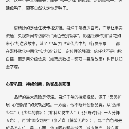
活。这些不是营销噱头，而是“鸭子定律”的体现：走路像鸭子、说
话像鸭子，顾客自然认定你是鸭子。
更精妙的是信任状传播逻辑。易烊千玺极少自夸，而是让事实
流通：央视新闻专访解析
“角色告别哲学”，影迷社群传播“苔花如
米小”的逆袭故事，甚至
空军
招飞宣传片中的飞行员形象
——都
在潜移默化中固化“实力派”认知。定位理论强调：信任状不是自吹
自擂，而是用分级信息（如票房数据→奖项→幕后故事）构建认知
金字塔。
心智巩固：持续创新，防御品类颠覆
品牌的最大风险是停滞。易烊千玺的持续崛起，源于
“品类扩
展+心智防御”的双轨战略。一方面，他不断开创新品类。从“边缘
少年”（《少年的你》）到“科幻仿生人”（《狂野时代》一人分饰
五角），再到“国安题材”（张艺谋《惊蛰无声》），每个角色都是
新品类占位。另一方面，他加固心智护城河。减少曝光，转向摄