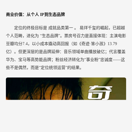
商业价值：从个人
IP到生态品牌
定位的终极目标是
成就品类第一
。
易烊千玺的崛起，已超越
个人范畴，进化为
“生态品牌”。票房号召力是直接体现：主演电影
豆瓣均分7.4，以小成本撬动高回报（如《奇迹·笨小孩》13.79
亿）。但更深层的是品牌延伸：音乐领域单曲播放破亿；代言覆盖
华为、宝马等高势能品牌；粉丝经济转化为“事业粉”忠诚度——这
些不是偶然，而是“定位统领运营”的结果。