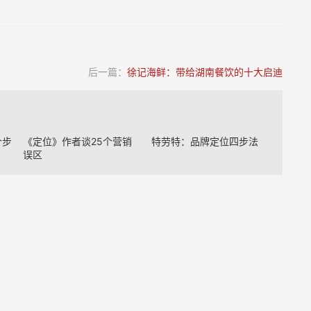
后一篇：
徐记海鲜：带给湖南餐饮的十大启迪
个步
《定位》作者谈25个营销
特劳特：品牌定位四步法
误区