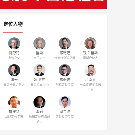
定位人物
特劳特
里斯
邓德隆
劳拉·里斯
定位之父
定位之父
特劳特全球总裁
里斯合伙人
张云
冯卫东
陈奇峰
江南春
里斯全球合伙人
天图资本CEO
战略定位专家
分众传媒董事局
主席
鲁建华
潘轲
周年洋
战略定位专家
顺知定位咨询创
定位投资专家
始人