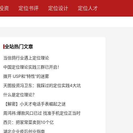
投资
定位书评
定位设计
定位人才
全站热门文章
当信鸽行业遇上定位理论
中国定位理论实践三群已开启！
拨开 USP和“特性”的迷雾
天图投资冯卫东：我踩过的定位实践4大坑
什么是定位理论？
【解密】小天才电话手表崛起之谜
周鸿祎:爆款风口已过 找准手机定位正当时
西贝：把家常菜卖到10个亿
湖北企业疫后创业指南