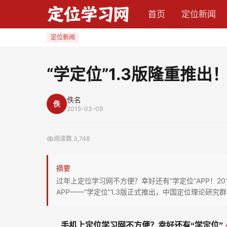
“学
首页
定位新闻
定
位”
定位新闻
1.3
版
“学定位”1.3版隆重推出
隆
重
佚名
佚
推
2015-03-09
出！！！
阅读数
3,748
摘要
过年上定位学习网不方便？幸好还有“学定位”APP！2
APP——“学定位”1.3版正式推出，中国定位理论研究
手机上定位学习网不方便？幸好还有“学定位”