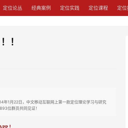
定位论丛
经典案例
定位实践
定位课程
定位
！！！
014年1月22日，中文移动互联网上第一款定位理论学习与研究
群893位群员共同见证！
APP
！