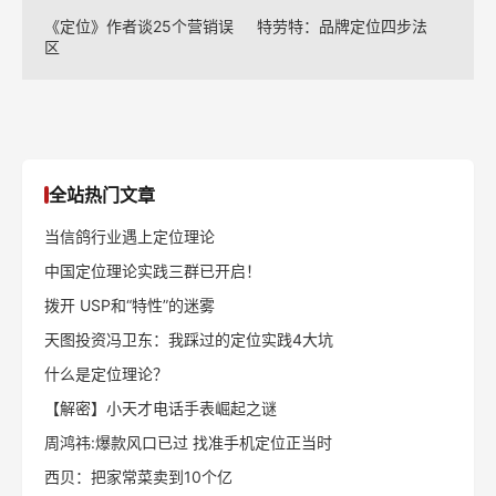
《定位》作者谈25个营销误
特劳特：品牌定位四步法
区
全站热门文章
当信鸽行业遇上定位理论
中国定位理论实践三群已开启！
拨开 USP和“特性”的迷雾
天图投资冯卫东：我踩过的定位实践4大坑
什么是定位理论？
【解密】小天才电话手表崛起之谜
周鸿祎:爆款风口已过 找准手机定位正当时
西贝：把家常菜卖到10个亿