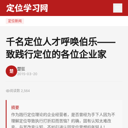
千
名
定
定位新闻
位
人
千名定位人才呼唤伯乐——
才
致践行定位的各位企业家
呼
唤
伯
楚狂
楚
2015-03-20
乐
——
阅读数
2,564
致
践
摘要
行
作为践行定位理论的企业经营者，是否曾经为手下人因为不
定
理解定位导致执行打折扣而苦恼？的确，固有认知太难改
位
变。与其改变认知，不如引进认同定位思想的年轻人！