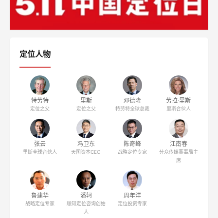
定位人物
特劳特
里斯
邓德隆
劳拉·里斯
定位之父
定位之父
特劳特全球总裁
里斯合伙人
张云
冯卫东
陈奇峰
江南春
里斯全球合伙人
天图资本CEO
战略定位专家
分众传媒董事局主
席
鲁建华
潘轲
周年洋
战略定位专家
顺知定位咨询创始
定位投资专家
人