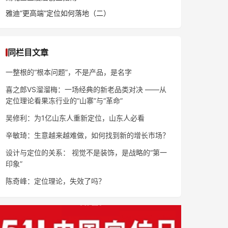
雅迪“更高端”定位如何落地（二）
同栏目文章
一整根的“根本问题”，不是产品，是名字
喜之郎VS溜溜梅：一场经典的新老品类对决 ——从
定位理论看果冻行业的“山寨”与“革命”
吴修利：为1亿山东人重新定位，山东人必看
辛敏琦：生意越来越难做，如何找到新的增长市场？
设计与定位的关系： 视觉不是装饰，是战略的“第一
印象”
陈奇峰：定位理论，失效了吗？