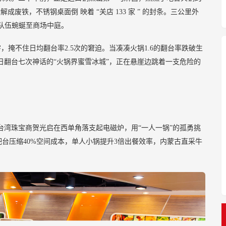
拆解成废铁，不锈钢桌面倒
映着
“关店
133
家
”
的封条。三公里外
餐队伍蜿蜒至商场中庭。
的数字，掩不住日均翻台率2.5次的窘迫。当凑凑火锅1.6的翻台率跌破生
日翻台七次神话的“火锅界蜜雪冰城”，正在悬崖边跳着一支危险的
。台湾珠宝商贺光启在西单角落支起电磁炉，用“一人一锅”的孤勇挑
台压缩40%空间成本，单人小锅提升3倍出餐效率，内蒙古直采牛