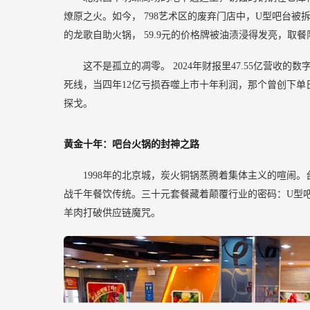
燎原之火。如今，
798艺术区的废弃门店中，U型吧台被
的龙歌自助火锅，
59.9元的价格牌被油渍浸得发亮，取
这不是孤立的凋零。
2024年财报里47.55亿营收
死线，当四年12亿亏损吞噬上市十年利润，那个曾创下单
探戈。
黄金十年：吧台火锅的封神之路
1998年的北京城，炭火铜锅蒸腾着集体主义的喧闹
战千年餐饮传统。三十元套餐藏着颠覆行业的密码：U型吧
羊肉打破供应链魔咒。