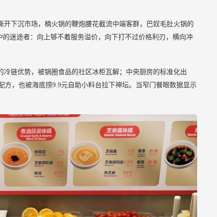
人餐撕开下沉市场，楠火锅的鞭炮腰花截流中端客群，巴奴毛肚火锅的
缝中的迷途者：向上够不着服务溢价，向下打不过价格利刃，横向冲
的冷链优势，被锅圈食品的社区冰柜瓦解；中央厨房的标准化出
配方，也被海底捞9.9元自助小料台拉下神坛。当窄门餐眼数据显示