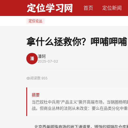
拿
首页
定位新闻
什
么
定位论丛
拯
救
拿什么拯救你？呷哺呷哺
你？
呷
潘轲
潘
哺
2025-07-02
呷
哺
阅读数
955
摘要
当巴奴杜中兵用“产品主义”撕开高端市场，当锅圈杨明
战。但商业丛林的法则从未改变：要么在品类分化中重
北京西单明珠商场的地下通道里，锈蚀的铜锅在仓库