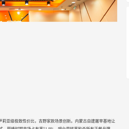
萨莉亚级极致性价比，吉野家款场景创新。内蒙古自建屠宰基地让
式。巅峰时期市场占有率51.9%，吧台周转率秒杀所有正餐品牌。