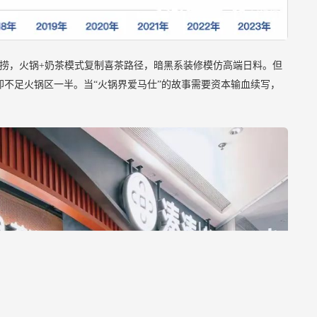
海底捞，火锅+奶茶模式复制喜茶路径，暗黑系装修模仿高端日料。但
却不足火锅区一半。当“火锅界爱马仕”的故事需要资本输血续写，