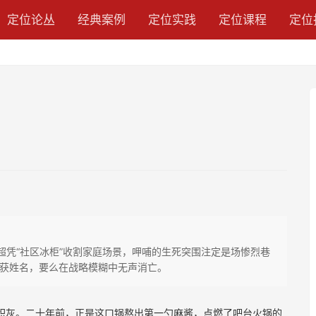
定位论丛
经典案例
定位实践
定位课程
定位
超凭“社区冰柜”收割家庭场景，呷哺的生死突围注定是场惨烈巷
获姓名，要么在战略模糊中无声消亡。
积灰。二十年前，正是这口锅熬出第一勺麻酱，点燃了吧台火锅的