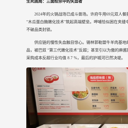
生死困局：三面绞杀中的失血者
2024年的火锅战场已成斗兽场。许府牛用69元双
“木瓜蛋白酶嫩化技术”筑起高端壁垒。呷哺恰似困在夹
不破品类封锁。
供应链的慢性失血触目惊心。锡林郭勒盟牛羊肉基地
品，被巴奴
“第三代嫩化技术”反超；甚至引以为傲的麻酱
采购成本反超行业均值
8.7
%，最后的护城河已然决堤。