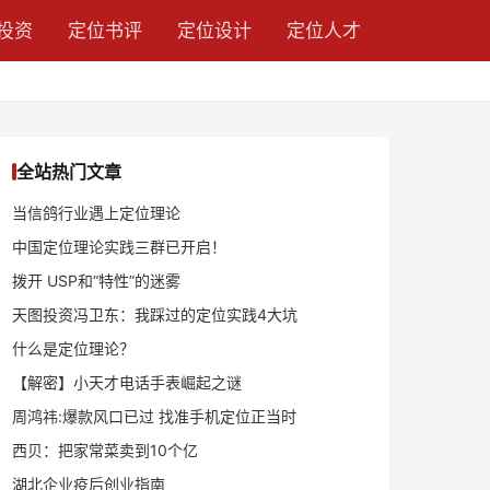
投资
定位书评
定位设计
定位人才
全站热门文章
当信鸽行业遇上定位理论
中国定位理论实践三群已开启！
拨开 USP和“特性”的迷雾
天图投资冯卫东：我踩过的定位实践4大坑
什么是定位理论？
【解密】小天才电话手表崛起之谜
周鸿祎:爆款风口已过 找准手机定位正当时
西贝：把家常菜卖到10个亿
湖北企业疫后创业指南