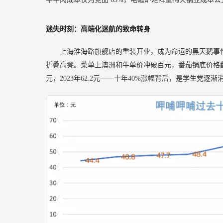
迷失时刻：高端化迷航的致命转身
上海淮海路旗舰店的重装开业，成为命运的黑天鹅事
折叠高凳。菜单上澳洲和牛单价冲破百元，番茄锅底价格翻了三倍
元，2023年62.2元——十年40%涨幅背后，是学生党逐