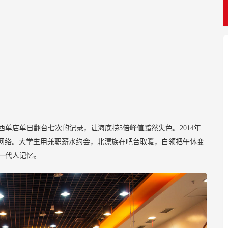
西单店单日翻台七次的记录，让海底捞5倍峰值黯然失色。2014年
网络。大学生用兼职薪水约会，北漂族在吧台取暖，白领把午休变
进一代人记忆。