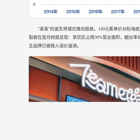
“凑凑”的诞生将错位推向极致。140元客单价对标
裂痕在首月财报显现：茶饮区占用30%营业面积，翻台率
主品牌已被拖入涨价漩涡。