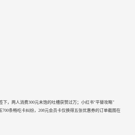
标签下，两人消费300元未饱的吐槽获赞过万；小红书“平替攻略”
700条畅吃卡纠纷，208元会员卡仅换得五张优惠券的订单截图在