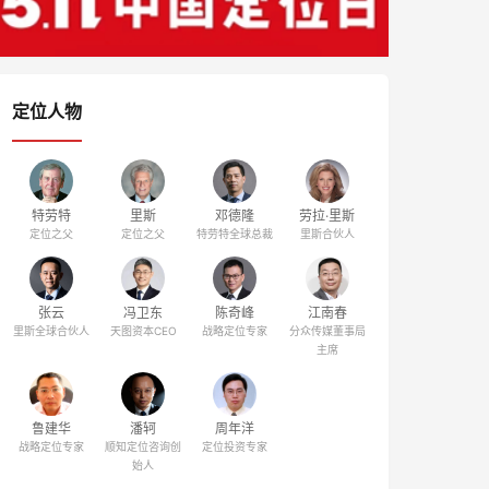
定位人物
特劳特
里斯
邓德隆
劳拉·里斯
定位之父
定位之父
特劳特全球总裁
里斯合伙人
张云
冯卫东
陈奇峰
江南春
里斯全球合伙人
天图资本CEO
战略定位专家
分众传媒董事局
主席
鲁建华
潘轲
周年洋
战略定位专家
顺知定位咨询创
定位投资专家
始人