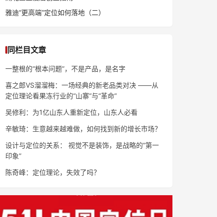
雅迪“更高端”定位如何落地（二）
同栏目文章
一整根的“根本问题”，不是产品，是名字
喜之郎VS溜溜梅：一场经典的新老品类对决 ——从
定位理论看果冻行业的“山寨”与“革命”
吴修利：为1亿山东人重新定位，山东人必看
辛敏琦：生意越来越难做，如何找到新的增长市场？
设计与定位的关系： 视觉不是装饰，是战略的“第一
印象”
陈奇峰：定位理论，失效了吗？