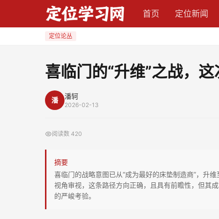
喜
首页
定位新闻
临
门
定位论丛
的
“升
喜临门的“升维”之战，
维”
之
潘轲
潘
战，
2026-02-13
这
次
阅读数
420
能
赢
摘要
吗？
喜临门的战略意图已从“成为最好的床垫制造商”，升维
视角审视，这条路径方向正确，且具有前瞻性，但其成功跨
的严峻考验。