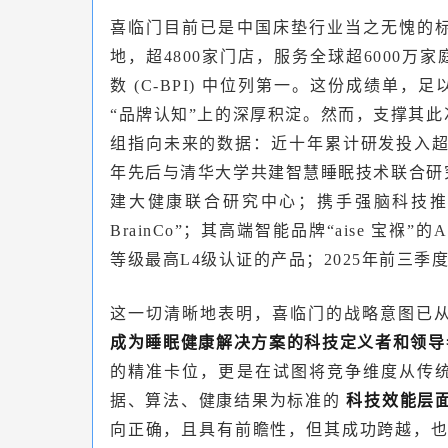
喜临门目前已是中国床垫行业当之无愧的
地，超4800家门店，服务全球超6000
数 (C-BPI) 中位列第一。这份成绩单，
“品牌认知”上的深厚积淀。然而，支撑其
组指向未来的数据：近十年累计研发投入超12
年先后与清华大学共建智慧睡眠技术联合研
建大健康联合研究中心；携手强脑科技推
BrainCo”；其高端智能品牌“aise 宝
等级最高L4级认证的产品；2025年前三季
这一切清晰地表明，喜临门的战略意图已
成为睡眠健康解决方案的科技定义者和领
的精准卡位，更是在试图将竞争维度从传
据、算法、健康结果为标准的
科技效能层
向正确，且具有前瞻性，但其成功跨越，也面