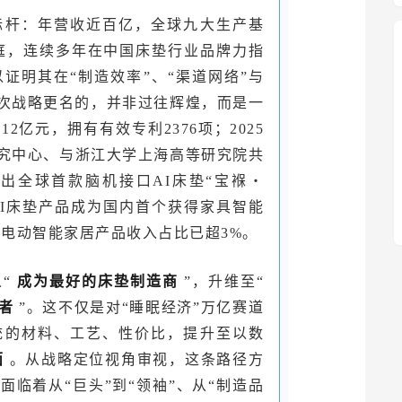
标杆：年营收近百亿，全球九大生产基
万家庭，连续多年在中国床垫行业品牌力指
足以证明其在“制造效率”、“渠道网络”与
此次战略更名的，并非过往辉煌，而是一
亿元，拥有有效专利2376项；2025
究中心、与浙江大学上海高等研究院共
出全球首款脑机接口AI床垫“宝褓・
褓”的AI床垫产品成为国内首个获得家具智能
度电动智能家居产品收入占比已超3%。
从“
成为最好的床垫制造商
”，升维至“
导者
”。这不仅是对“睡眠经济”万亿赛道
统的材料、工艺、性价比，提升至以数
面
。从战略定位视角审视，这条路径方
临着从“巨头”到“领袖”、从“制造品