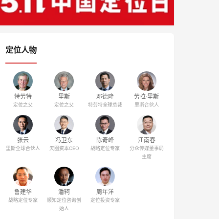
定位人物
特劳特
里斯
邓德隆
劳拉·里斯
定位之父
定位之父
特劳特全球总裁
里斯合伙人
张云
冯卫东
陈奇峰
江南春
里斯全球合伙人
天图资本CEO
战略定位专家
分众传媒董事局
主席
鲁建华
潘轲
周年洋
战略定位专家
顺知定位咨询创
定位投资专家
始人