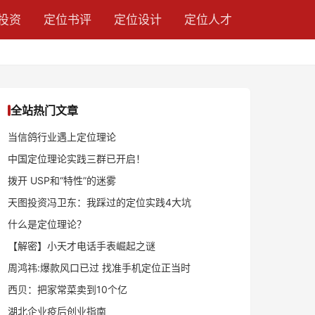
投资
定位书评
定位设计
定位人才
全站热门文章
当信鸽行业遇上定位理论
中国定位理论实践三群已开启！
拨开 USP和“特性”的迷雾
天图投资冯卫东：我踩过的定位实践4大坑
什么是定位理论？
【解密】小天才电话手表崛起之谜
周鸿祎:爆款风口已过 找准手机定位正当时
西贝：把家常菜卖到10个亿
湖北企业疫后创业指南