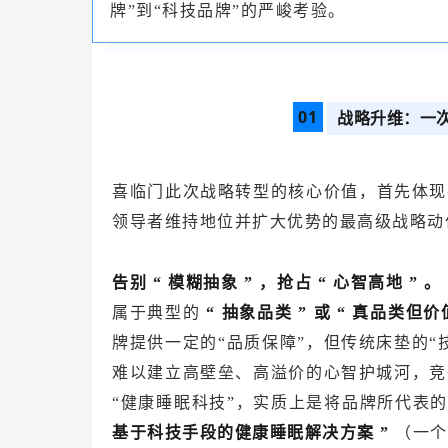
牌”到“科技品牌”的严峻考验。
0
1
战略升维：一次
喜临门此次战略转型的核心价值，首先体现
领导者维持地位并扩大优势的最高级战略动
告别
“
模糊抽象
”
，抢占
“
心智高地
”
。
属于典型的
“
抽象品类
”
或
“
真品类但价
牌提供一定的“品质保障”，但传统床垫的“
难以建立高壁垒、高溢价的心智护城河，竞
“健康睡眠科技”，实质上是将品牌所代表
基于科技手段的健康睡眠解决方案
”
（一个