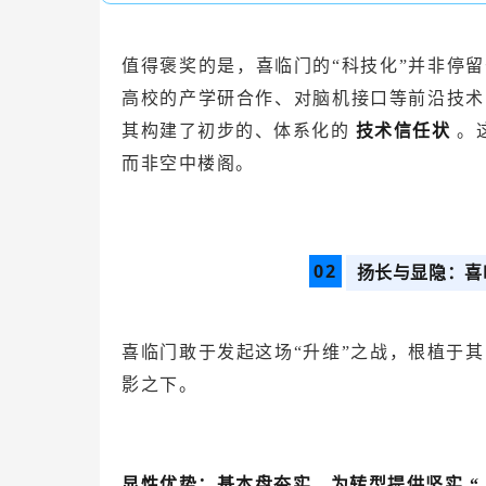
值得褒奖的是，喜临门的“科技化”并非停
高校的产学研合作、对脑机接口等前沿技术
其构建了初步的、体系化的
技术信任状
。
而非空中楼阁。
0
2
扬长与显隐：喜
喜临门敢于发起这场“升维”之战，根植于
影之下。
显性优势：基本盘夯实，为转型提供坚实
“