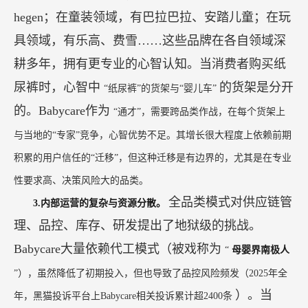
hegen；在童装领域，有巴拉巴拉、安踏儿童；在玩
具领域，有乐高、费雪……这些品牌在各自领域深
耕多年，拥有更专业的心智认知。当消费者购买纸
尿裤时，心智中
的货架是分开
“纸尿裤”的货架与“婴儿车”
的。Babycare作为
“通才”，需要跨品类作战，在每个货架上
与当地的“专家”竞争，心智优势不足。其增长很大程度上依赖前期
积累的用户信任的“迁移”，但这种迁移是有边界的，尤其是在专业
性要求高、决策风险大的品类。
全品类模式对供应链管
3.内部运营的复杂与资源分散。
理、品控、库存、研发提出了地狱级的挑战。
Babycare大量依赖代工模式（被戏称为
“
母婴界南极人
”），虽然降低了初期投入，但也导致了品控风险频发（2025年全
）。当
年，黑猫投诉平台上Babycare相关投诉累计超2400条