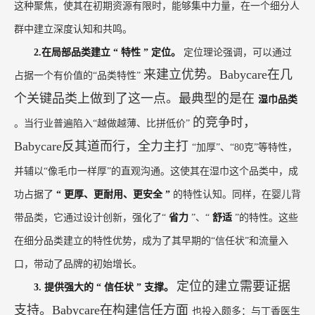
这种聚焦，使其在初期资源有限时，能够集中力量，在一个细分人
群中建立深度认知和共鸣。
2.在局部品类建立
“
特性
”
定位。
定位理论强调，可以通过
来建立优势。Babycare在几
占据一个有价值的“品类特性”
个关键品类上做到了这一点。最典型的是在
湿巾品类
的竞争时，
。当行业普遍陷入“越做越薄、比拼低价”
Babycare反其道而行，全力主打
“加厚”、“80克”等特性，
并辅以“像毛巾一样厚”的直观沟通。这使其在湿巾这个品类中，成
功占据了
“
更厚、更耐用、更安全
”
的特性认知。同样，在婴儿背
带品类，它通过设计创新，强化了“
省力
”、“
舒适
”的特性。这些
在细分品类建立的特性优势，成为了其早期的“信任状”和流量入
口，带动了品牌的初始增长。
定位的建立需要证据
3. 提供强大的
“
信任状
”
支撑。
支持。Babycare在构建信任方面
也投入颇多：与丁香医生