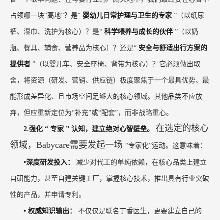
占领哪一块“高地”？是“
婴幼儿日常护理与卫生的专家
”（以纸尿
裤、湿巾、洗护为核心）？是“
科学喂养与成长的伙伴
”（以奶
瓶、餐具、辅食、营养品为核心）？还是“
安全与舒适出行方案的
提供者
”（以婴儿车、安全座椅、背带为核心）？它必须做出取
舍，将资源（研发、营销、供应链）极度聚焦于一个最具优势、最
能形成差异化、且市场空间足够大的核心领域。其他品类不应放
弃，但应重新定位为“补充”或“配套”，而非战略重心。
在选定的核心
2.强化
“
专家
”
认知，建立绝对心智壁垒。
领域，Babycare需要发起一场
“专家化”运动。这意味着：
•深度研发投入：
减少对代工的单纯依赖，在核心品类上建立
自研能力，甚至自建关键工厂，掌握核心技术，推出具有行业突破
性的产品，并申请专利。
•
权威知识输出：
不仅仅是联名丁香医生，更要建立自己的