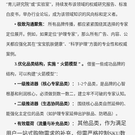
“育儿研究院”或“实验室”，持续发布该领域的权威研究报告、标准
白皮书，举办行业论坛，成为该领域知识的风向标和定义者。
•
极致沟通聚焦：
所有品牌传播，都应紧紧围绕其选择的专家
定位展开。例如，如果定位“护理专家”，那么所有广告、内容、公
关都应强化其在“宝宝肌肤健康”、“科学护理”方面的专业性和权威
案例。
3.优化品类结构，实施
“
火箭模型
”
。
借鉴一些成功品牌的
结构，可以构建“火箭模型”：
•
一级推进器（核心专家品类）：
1-2个品类，是品牌的心智
根基和利润核心，必须做到数一数二，建立牢不可破的专家认知。
•
二级推进器（生态协同品类）：
围绕核心品类自然延伸的、
能强化主定位的品类（如护理专家延伸出护肤品、防晒品）。
其他品类，作为满足
•
有效载荷（流量与补充品类）：
用户一站式购物需求的补充，但需严格控制SKU数