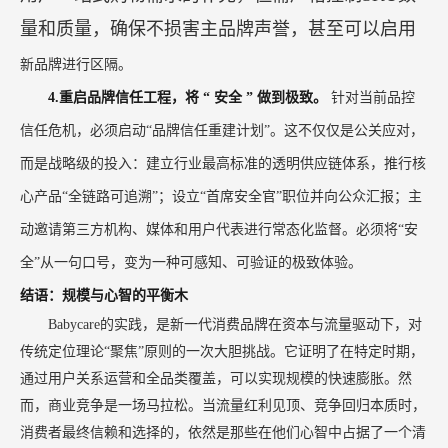
量和质量，确保不损害主品牌声誉，甚至可以启用
新品牌进行区隔。
4.重启品牌信任工程，将
“
安全
”
做到极致。
针对当前品控
信任危机，必须启动“品牌信任重建计划”。这不仅仅是公关应对，
而是战略级的投入：建立行业最高标准的透明供应链体系，推行核
心产品“全链路可追溯”；设立“首席安全官”职位并向公众汇报；主
动邀请第三方机构、媒体和用户代表进行常态化监督。必须将“安
全”从一句口号，变为一种可感知、可验证的极致体验。
结语：规模与心智的平衡木
Babycare的实践，是新一代消费品牌在资本与流量驱动下，对
传统定位理论“聚焦”原则的一次大胆挑战。它证明了在特定时期，
通过用户关系运营和全品类覆盖，可以实现规模的快速膨胀。然
而，商业竞争是一场马拉松。当流量红利见顶、竞争回归本质时，
消费者最终信赖和选择的，依然是那些在他们心智中占据了一个清