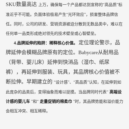
SKU数量高达
上万，确保每一个产品都达到宣称的“高品质”标
准近乎不可能。负面体验极易产生“光环效应”，损害整体品牌信
任。同时，公司的研发、营销资源被迫分散到无数品类中，难以在
任何单一品类形成绝对领先的技术壁垒或心智壁垒。
定位理论警示，品
4.品牌延伸的陷阱：稀释核心价值。
牌延伸会模糊品牌原有的定位。Babycare从耐用品
（背带、婴儿床）延伸到快消品（湿巾、纸尿
裤），再延伸到服装、玩具，其品牌核心价值被不
断拉伸。早期建立的
“设计感”、“高品质”认知，在延伸到如
此庞杂的品类后，变得抽象而难以捉摸。当品牌同时代表“
高端设
计感的婴儿车
”和“
走量促销的棉柔巾
”时，其品牌势能和溢价能力
会相互冲突、相互稀释。