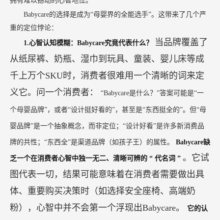
拥有难以撼动的心智地位。
Babycare的选择是成为“母婴界的全能选手”。这带来了几个严
重的定位悖论：
当品牌覆盖了
1.心智认知模糊：Babycare究竟代表什么？
从纸尿裤、奶瓶、湿巾到玩具、童装、婴儿床等成
千上万个SKU时，消费者很难用一个清晰的词来定
义它。问一个消费者：
“Babycare是什么？”答案可能是“一
个母婴品牌”，或者“设计挺好看的”，甚至是“东西挺全的”。但“母
婴品牌”是一个抽象概念，而非定位；“设计好看”是许多新消费品
牌的共性；“东西全”是渠道品牌（如孩子王）的属性。
Babycare缺
。它试
乏一个在消费者心智中独一无二、清晰可辨的
“
代名词
”
图代表一切，结果可能意味着在消费者需要做出具
体、重要购买决策时（如选择安全座椅、高端奶
粉），心智中并不会第一个浮现出Babycare。
它的认