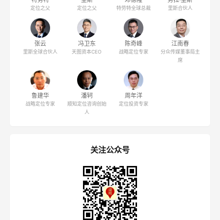
定位之父
定位之父
特劳特全球总裁
里斯合伙人
张云
冯卫东
陈奇峰
江南春
里斯全球合伙人
天图资本CEO
战略定位专家
分众传媒董事局主
席
鲁建华
潘轲
周年洋
战略定位专家
顺知定位咨询创始
定位投资专家
人
关注公众号