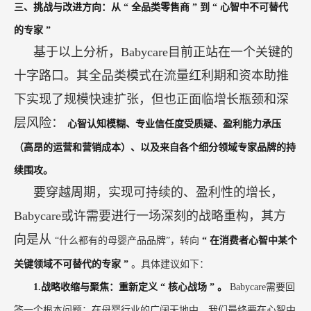
三、挑战与改进方向：从
“
全品类零售商
”
到
“
心智中不可替代
的专家
”
基于以上分析，Babycare目前正站在一个关键的
十字路口。其全品类模式在流量红利期和资本助推
下实现了规模快速扩张，但也正面临增长瓶颈和深
层风险：
心智认知模糊、专业信任度受质疑、盈利能力承压
（高昂的运营和营销成本）、以及来自各个细分领域专家品牌的持
续围攻。
要穿越周期，实现可持续的、盈利性的增长，
Babycare或许需要进行一场深刻的战略重构，其方
向是从
“什么都有的母婴产品品牌”，转向
“
在消费者心智中某个
关键领域不可替代的专家
”
。具体建议如下：
1.战略收缩与聚焦：重新定义
“
核心战场
”
。
Babycare需要回
答一个根本问题：在母婴行业的广阔天地中，我们最终要在心智中