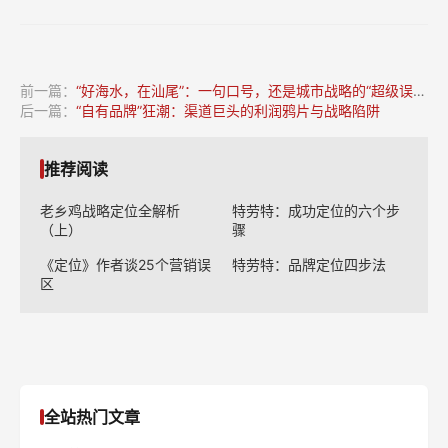
前一篇：
“好海水，在汕尾”：一句口号，还是城市战略的“超级误会”？
后一篇：
“自有品牌”狂潮：渠道巨头的利润鸦片与战略陷阱
推荐阅读
老乡鸡战略定位全解析
特劳特：成功定位的六个步
（上）
骤
《定位》作者谈25个营销误
特劳特：品牌定位四步法
区
全站热门文章