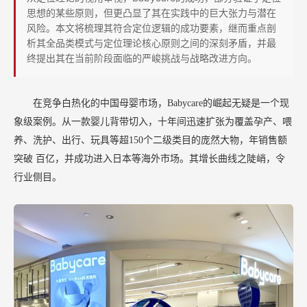
糊
思想的某些原则，但更凸显了其在实践中的巨大张力与潜在
与
风险。本文将梳理其符合定位逻辑的成功要素，继而重点剖
析其全品类模式与定位理论核心原则之间的深刻矛盾，并最
战
终提出其在当前阶段面临的严峻挑战与战略改进方向。
略
挑
在竞争白热化的中国母婴市场，Babycare的崛起无疑是一个现
战
象级案例。从一款婴儿背带切入，十年间迅速扩张为覆盖孕产、喂
养、洗护、出行、玩具等超150个二级类目的庞然大物，年销售额
突破
百亿，并成功进入日本等海外市场。其增长曲线之陡峭，令
行业侧目。