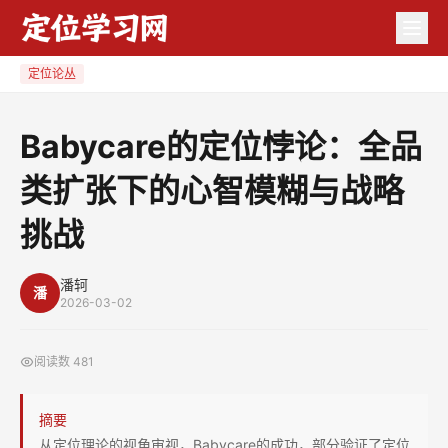
Babycare
的
定
定位论丛
位
悖
Babycare的定位悖论：全品
论：
类扩张下的心智模糊与战略
全
品
挑战
类
扩
潘轲
张
潘
2026-03-02
下
的
阅读数
481
心
智
摘要
模
从定位理论的视角审视，Babycare的成功，部分验证了定位