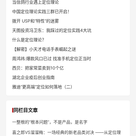
当信鸽行业遇上定位理论
中国定位理论实践三群已开启！
拨开 USP和“特性”的迷雾
天图投资冯卫东：我踩过的定位实践4大坑
什么是定位理论？
【解密】小天才电话手表崛起之谜
周鸿祎:爆款风口已过 找准手机定位正当时
西贝：把家常菜卖到10个亿
湖北企业疫后创业指南
雅迪“更高端”定位如何落地（二）
同栏目文章
一整根的“根本问题”，不是产品，是名字
喜之郎VS溜溜梅：一场经典的新老品类对决 ——从定位理