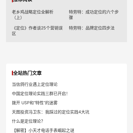
老乡鸡战略定位全解析
特劳特：成功定位的六个步
（上）
骤
《定位》作者谈25个营销误
特劳特：品牌定位四步法
区
全站热门文章
当信鸽行业遇上定位理论
中国定位理论实践三群已开启！
拨开 USP和“特性”的迷雾
天图投资冯卫东：我踩过的定位实践4大坑
什么是定位理论？
【解密】小天才电话手表崛起之谜