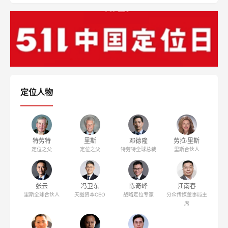
定位人物
特劳特
里斯
邓德隆
劳拉·里斯
定位之父
定位之父
特劳特全球总裁
里斯合伙人
张云
冯卫东
陈奇峰
江南春
里斯全球合伙人
天图资本CEO
战略定位专家
分众传媒董事局主
席