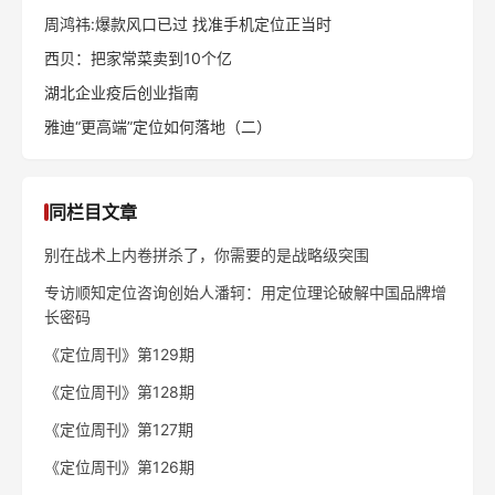
周鸿祎:爆款风口已过 找准手机定位正当时
西贝：把家常菜卖到10个亿
湖北企业疫后创业指南
雅迪“更高端”定位如何落地（二）
同栏目文章
别在战术上内卷拼杀了，你需要的是战略级突围
专访顺知定位咨询创始人潘轲：用定位理论破解中国品牌增
长密码
《定位周刊》第129期
《定位周刊》第128期
《定位周刊》第127期
《定位周刊》第126期