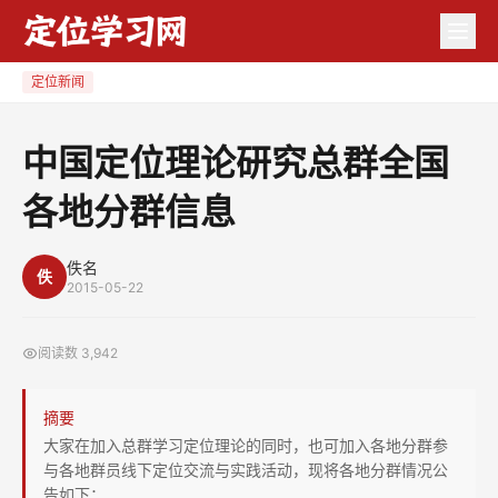
中
国
定
定位新闻
位
理
中国定位理论研究总群全国
论
各地分群信息
研
究
总
佚名
佚
2015-05-22
群
全
阅读数
3,942
国
各
摘要
地
大家在加入总群学习定位理论的同时，也可加入各地分群参
分
与各地群员线下定位交流与实践活动，现将各地分群情况公
群
告如下：