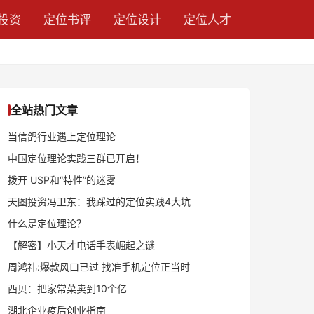
投资
定位书评
定位设计
定位人才
全站热门文章
当信鸽行业遇上定位理论
中国定位理论实践三群已开启！
拨开 USP和“特性”的迷雾
天图投资冯卫东：我踩过的定位实践4大坑
什么是定位理论？
【解密】小天才电话手表崛起之谜
周鸿祎:爆款风口已过 找准手机定位正当时
西贝：把家常菜卖到10个亿
湖北企业疫后创业指南