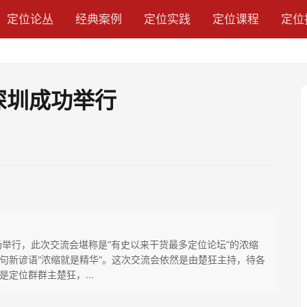
定位论丛
经典案例
定位实践
定位课程
定位
深圳成功举行
场举行，此次交流会堪称是“有史以来干货最多定位论坛”的浓缩
句新谚语“浓缩就是精华”。这次交流会依然是由楚狂主持，待各
定位群群主楚狂，...