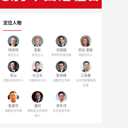
定位人物
特劳特
里斯
邓德隆
劳拉·里斯
定位之父
定位之父
特劳特全球总裁
里斯合伙人
张云
冯卫东
陈奇峰
江南春
里斯全球合伙人
天图资本CEO
战略定位专家
分众传媒董事局
主席
鲁建华
潘轲
周年洋
战略定位专家
顺知定位咨询创
定位投资专家
始人