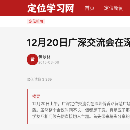
12
首页
定位新闻
月
20
定位新闻
日
广
12月20日广深交流会在
深
交
黄梦林
黄
流
2015-03-06
会
在
阅读数
3,369
深
圳
摘要
成
12月20日上午，广深定位交流会在深圳侨香路智慧广
功
版。虽然整个会议时间不长，但都是干货。真是应了那
学友互相问候完便直接切入主题。首先带来精彩分享的是
举
行