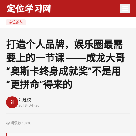
打
造
个
定位论丛
人
品
打造个人品牌，娱乐圈最需
牌，
要上的一节课 ——成龙大哥
娱
乐
“奥斯卡终身成就奖”不是用
圈
最
“更拼命”得来的
需
要
刘廷校
刘
2018-04-26
上
的
一
阅读数
1,606
节