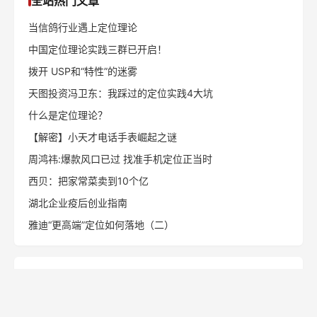
全站热门文章
当信鸽行业遇上定位理论
中国定位理论实践三群已开启！
拨开 USP和“特性”的迷雾
天图投资冯卫东：我踩过的定位实践4大坑
什么是定位理论？
【解密】小天才电话手表崛起之谜
周鸿祎:爆款风口已过 找准手机定位正当时
西贝：把家常菜卖到10个亿
湖北企业疫后创业指南
雅迪“更高端”定位如何落地（二）
同栏目文章
一整根的“根本问题”，不是产品，是名字