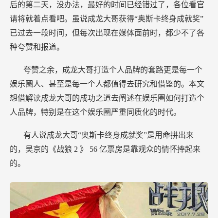
后的第二天，没办法，最好的时间已经错过了，各位看官
用
请将就着点看吧。虽说成龙大哥获得“奥斯卡终身成就奖”
“更
已过去一段时间，但每次出现在媒体面前时，都少不了各
拼
命”
种夸赞和报道。
得
夸赞之余，成龙大哥打造个人品牌的套路更是每一个
来
娱乐圈人、甚至是每一个人都值得去研究和借鉴的。本文
的
想借解读成龙大哥的成功之道去阐述在娱乐圈如何打造个
人品牌，特别是在这个娱乐圈严重同质化的时代。
有人说成龙大哥“奥斯卡终身成就奖”是用命拼出来
的，吴京的《战狼
2
》
56
亿票房是靠观众的情怀捧起来
的。