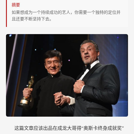
课
摘要
——
如果想成为一个持续成功的艺人，你需要一个独特的定位并
且还要不断坚持下去。
成
龙
大
哥
“奥
斯
卡
终
身
成
就
奖”
不
这篇文章应该出品在成龙大哥得“奥斯卡终身成就奖”
是