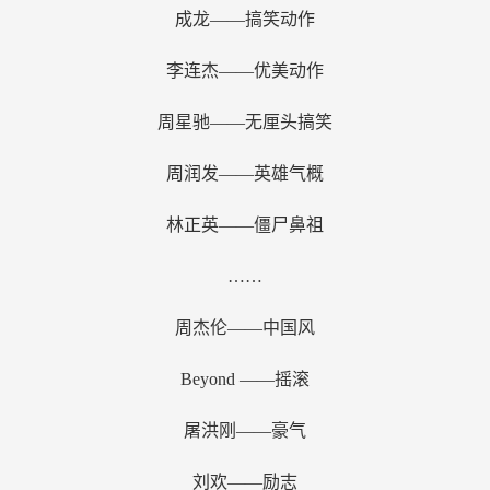
成龙——搞笑动作
李连杰——优美动作
周星驰——无厘头搞笑
周润发——英雄气概
林正英——僵尸鼻祖
……
周杰伦——中国风
Beyond
——摇滚
屠洪刚——豪气
刘欢——励志