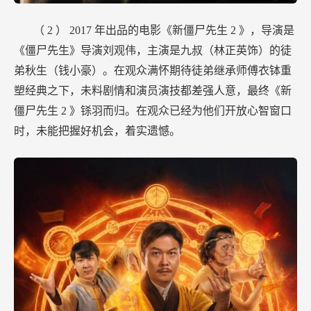
（
2
）
2017
年出品的电影《新僵尸先生
2
》，导演是
《僵尸先生》导演刘观伟，主演是九叔（林正英饰）的徒
弟秋生（钱小豪）。在观众满怀期待徒弟继承师傅衣钵重
塑经典之下，未料剧情和演员演技都差强人意，最终《新
僵尸先生
2
》铩羽而归。在观众已经为他们开放心智窗口
时，未能把握好机会，着实遗憾。