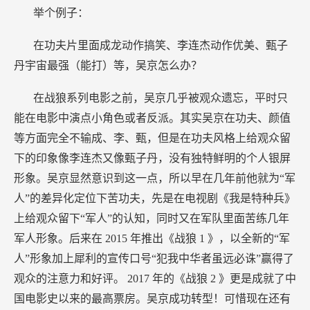
举个例子：
在功夫片里面成龙动作搞笑、李连杰动作优美、甄子
丹宇宙最强（能打）等，吴京怎么办？
在战狼系列电影之前，吴京几乎被观众遗忘，平时只
能在电影中演点小角色或者反派。其实吴京在功夫、颜值
等方面完全不输成、李、甄，但是在功夫风格上给观众留
下的印象像李连杰又像甄子丹，没有独特鲜明的个人银屏
形象。吴京显然意识到这一点，所以早在几年前他就为“军
人”的差异化定位下苦功夫，先是在电视剧《我是特种兵》
上给观众留下“军人”的认知，同时又在军队里面苦练几年
军人形象。后来在
2015
年推出《战狼
1
》，以全新的“军
人”形象加上犀利的宣传口号“犯我中华者虽远必诛”赢得了
观众的注意力和好评。
2017
年的《战狼
2
》更是成就了中
国电影史以来的最高票房。吴京成功转型！可惜现在还有