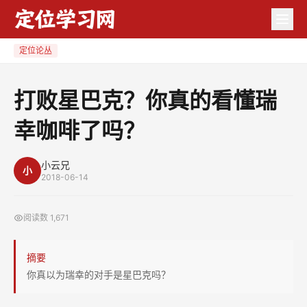
打
败
星
定位论丛
巴
克？
打败星巴克？你真的看懂瑞
你
幸咖啡了吗？
真
的
看
小云兄
小
2018-06-14
懂
瑞
阅读数
1,671
幸
咖
摘要
啡
你真以为瑞幸的对手是星巴克吗？
了
吗？