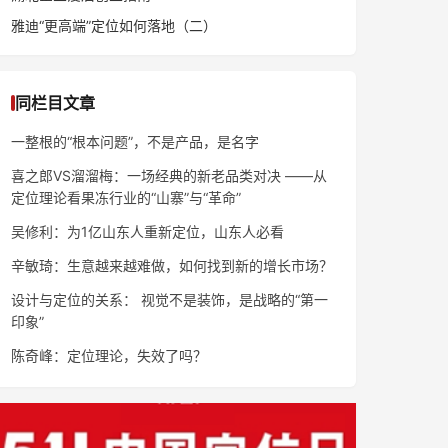
雅迪“更高端”定位如何落地（二）
同栏目文章
一整根的“根本问题”，不是产品，是名字
喜之郎VS溜溜梅：一场经典的新老品类对决 ——从
定位理论看果冻行业的“山寨”与“革命”
吴修利：为1亿山东人重新定位，山东人必看
辛敏琦：生意越来越难做，如何找到新的增长市场？
设计与定位的关系： 视觉不是装饰，是战略的“第一
印象”
陈奇峰：定位理论，失效了吗？