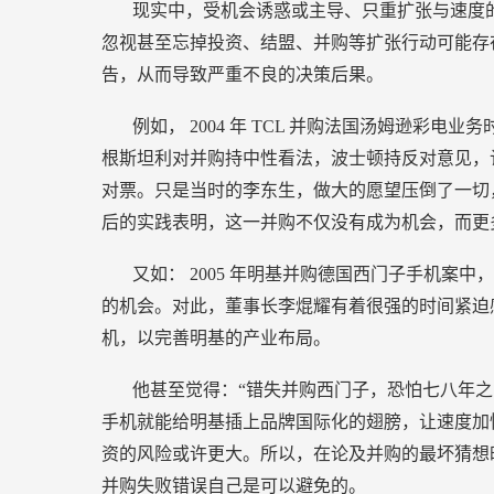
现实中，受机会诱惑或主导、只重扩张与速度
忽视甚至忘掉投资、结盟、并购等扩张行动可能存
告，从而导致严重不良的决策后果。
例如，
2004
年
TCL
并购法国汤姆逊彩电业务
根斯坦利对并购持中性看法，波士顿持反对意见，
对票。只是当时的李东生，做大的愿望压倒了一切
后的实践表明，这一并购不仅没有成为机会，而更
又如：
2005
年明基并购德国西门子手机案中，
的机会。对此，董事长李焜耀有着很强的时间紧迫
机，以完善明基的产业布局。
他甚至觉得：“错失并购西门子，恐怕七八年之
手机就能给明基插上品牌国际化的翅膀，让速度加
资的风险或许更大。所以，在论及并购的最坏猜想
并购失败错误自己是可以避免的。