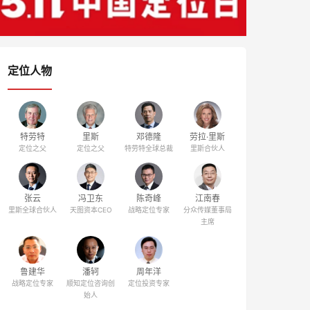
定位人物
特劳特
里斯
邓德隆
劳拉·里斯
定位之父
定位之父
特劳特全球总裁
里斯合伙人
张云
冯卫东
陈奇峰
江南春
里斯全球合伙人
天图资本CEO
战略定位专家
分众传媒董事局
主席
鲁建华
潘轲
周年洋
战略定位专家
顺知定位咨询创
定位投资专家
始人