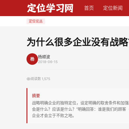
为
首页
定位新闻
什
么
定位论丛
很
多
为什么很多企业没有战略
企
业
杨顺波
杨
没
2018-06-15
有
战
阅读数
1,575
略？
摘要
战略明确企业的独特定位，设定明确的取舍条件和加强
会是什么？应该是什么？”明确回答：谁是我们的顾客
企业才会立于不败之地。