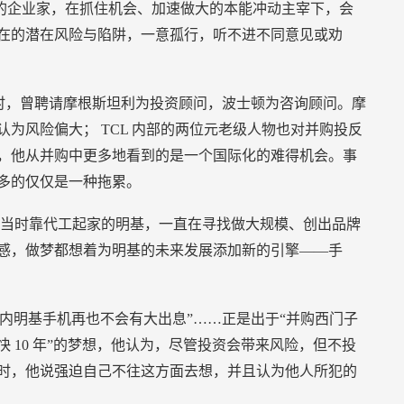
的企业家，在抓住机会、加速做大的本能冲动主宰下，会
在的潜在风险与陷阱，一意孤行，听不进不同意见或劝
时，曾聘请摩根斯坦利为投资顾问，波士顿为咨询顾问。摩
认为风险偏大；
TCL
内部的两位元老级人物也对并购投反
，他从并购中更多地看到的是一个国际化的难得机会。事
多的仅仅是一种拖累。
当时靠代工起家的明基，一直在寻找做大规模、创出品牌
感，做梦都想着为明基的未来发展添加新的引擎——手
内明基手机再也不会有大出息”……正是出于“并购西门子
快
10
年”的梦想，他认为，尽管投资会带来风险，但不投
时，他说强迫自己不往这方面去想，并且认为他人所犯的