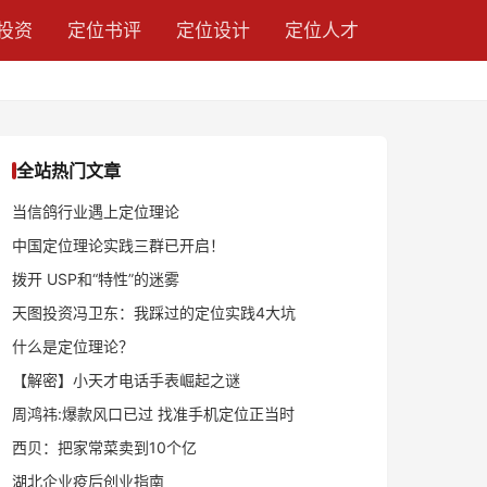
投资
定位书评
定位设计
定位人才
全站热门文章
当信鸽行业遇上定位理论
中国定位理论实践三群已开启！
拨开 USP和“特性”的迷雾
天图投资冯卫东：我踩过的定位实践4大坑
什么是定位理论？
【解密】小天才电话手表崛起之谜
周鸿祎:爆款风口已过 找准手机定位正当时
西贝：把家常菜卖到10个亿
湖北企业疫后创业指南