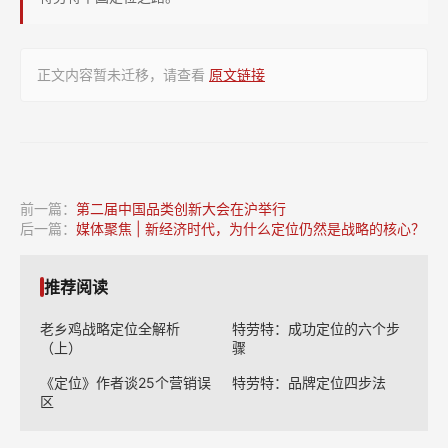
论
推
动
正文内容暂未迁移，请查看
原文链接
中
国
企
业
转
前一篇：
第二届中国品类创新大会在沪举行
后一篇：
媒体聚焦 | 新经济时代，为什么定位仍然是战略的核心？
型
升
推荐阅读
级
老乡鸡战略定位全解析
特劳特：成功定位的六个步
（上）
骤
《定位》作者谈25个营销误
特劳特：品牌定位四步法
区