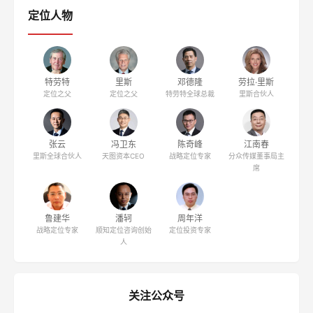
定位人物
特劳特
里斯
邓德隆
劳拉·里斯
定位之父
定位之父
特劳特全球总裁
里斯合伙人
张云
冯卫东
陈奇峰
江南春
里斯全球合伙人
天图资本CEO
战略定位专家
分众传媒董事局主
席
鲁建华
潘轲
周年洋
战略定位专家
顺知定位咨询创始
定位投资专家
人
关注公众号