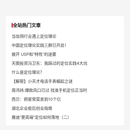
全站热门文章
当信鸽行业遇上定位理论
中国定位理论实践三群已开启！
拨开 USP和“特性”的迷雾
天图投资冯卫东：我踩过的定位实践4大坑
什么是定位理论？
【解密】小天才电话手表崛起之谜
周鸿祎:爆款风口已过 找准手机定位正当时
西贝：把家常菜卖到10个亿
湖北企业疫后创业指南
雅迪“更高端”定位如何落地（二）