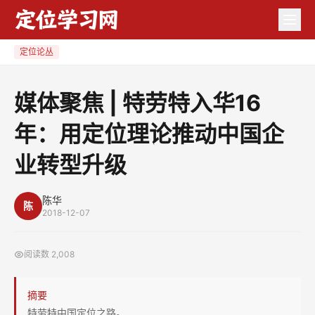
媒
体
聚
定位论丛
焦
|
媒体聚焦 | 特劳特入华16
特
年：用定位理论推动中国企
劳
特
业转型升级
入
华
陈华
16
陈
2018-12-07
年：
用
阅读数
2,008
定
位
摘要
理
特劳特中国定位之路。