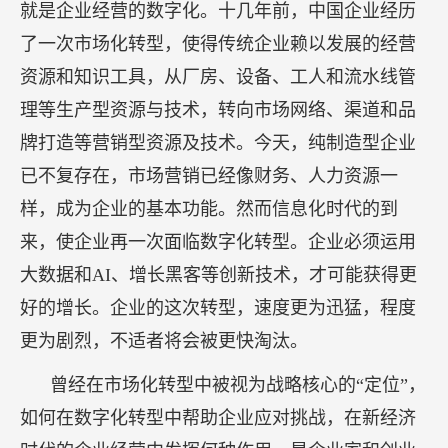
大数据和AI、增长黑客等创新技术，才可能获得更
好的增长。企业的这次转型，速度更为迅猛，程度
更为剧烈，不适者将会被更快淘汰。
曾经在市场化转型中被视为战略核心的“定位”，
如何在数字化转型中帮助企业应对挑战，在新经济
时代的企业经营中发挥何种作用，是企业家和创业
家们关心的课题。
《中欧商业评论》总策划周雪林为特劳特中国公司
合伙人陈奇峰颁奖
数字化时代的三个挑战
基于大数据和新技术的企业经营，可以实施精准