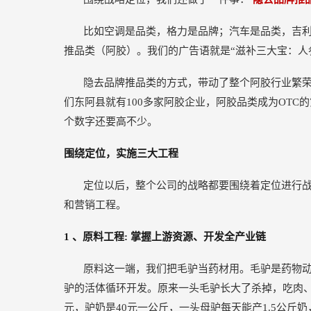
比如空调是品类，格力是品牌；汽车是品类，吉
推品类（阿胶）。我们的广告语就是“滋补三大宝：人
隐去品牌推品类的方式，带动了整个阿胶行业繁
们东阿县就有100多家阿胶企业，阿胶品类成为OTC
个数字还要高不少。
围绕定位，实施三大工程
定位以后，整个公司的战略都要围绕着定位进行
和营销工程。
1
、原料工程: 掌握上游资源、开发全产业链
原料这一端，我们把毛驴当药材用。毛驴是药物
驴的活体循环开发。原来一头毛驴长大了杀掉，吃肉、
元，驴奶是40元一公斤，一头母驴每天能产1.5公斤