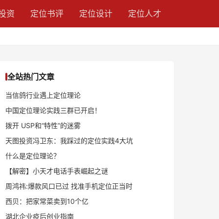
投资
定位书评
定位设计
定位人才
全站热门文章
当信鸽行业遇上定位理论
中国定位理论实践三群已开启！
拨开 USP和“特性”的迷雾
天图投资冯卫东：我踩过的定位实践4大坑
什么是定位理论？
【解密】小天才电话手表崛起之谜
周鸿祎:爆款风口已过 找准手机定位正当时
西贝：把家常菜卖到10个亿
湖北企业疫后创业指南