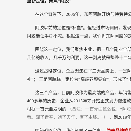
重新定位，聚焦“阿胶”
在这个背景下，2006年，东阿阿胶开始与特劳特
阿胶以前的定位是“补血”。但经过市场调研，发
阿胶能让手脚不凉。根据这一点，我们将东阿阿胶的定
围绕这一定位，我们聚焦主业，把十几个副业全
几亿的收入，几千万的利润。这一剥离就是整整十二年
通过战略定位，企业聚焦在了三大品牌上，一是阿
补”； 三是阿胶糕，定位为“高端养颜零食”，形成了“
这三个产品，目前阿胶作为最高端的产品，年销售
400多年的历史，企业从2015年才开始正式发力做
根据一首元曲发明的
（备注：一首元曲这么说：“阿
看。润了青春，饱了天年，有了本钱。”）
，到201
围绕战略定位，我们还做了一件事：
隐去品牌推