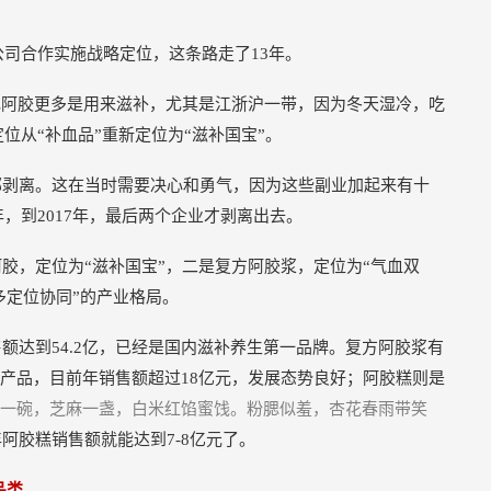
公司合作实施战略定位，这条路走了13年。
现阿胶更多是用来滋补，尤其是江浙沪一带，因为冬天湿冷，吃
位从“补血品”重新定位为“滋补国宝”。
部剥离。这在当时需要决心和勇气，因为这些副业加起来有十
，到2017年，最后两个企业才剥离出去。
胶，定位为“滋补国宝”，二是复方阿胶浆，定位为“气血双
多定位协同”的产业格局。
额达到54.2亿，已经是国内滋补养生第一品牌。复方阿胶浆有
这款产品，目前年销售额超过18亿元，发展态势良好；阿胶糕则是
胶一碗，芝麻一盏，白米红馅蜜饯。粉腮似羞，杏花春雨带笑
9年阿胶糕销售额就能达到7-8亿元了。
品类
。