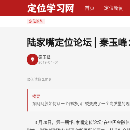
陆
首页
定位新闻
家
嘴
定位论丛
定
位
陆家嘴定位论坛 | 秦玉
论
坛
秦玉峰
秦
|
2019-04-01
秦
玉
阅读数
2,919
峰：
东
摘要
阿
东阿阿胶如何从一个作坊小厂蜕变成了一个高质量的现
阿
胶
3
月20日，第一期“陆家嘴定位论坛”在中国金
十