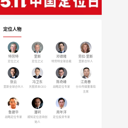
定位人物
特劳特
里斯
邓德隆
劳拉·里斯
定位之父
定位之父
特劳特全球总裁
里斯合伙人
张云
冯卫东
陈奇峰
江南春
里斯全球合伙人
天图资本CEO
战略定位专家
分众传媒董事局
主席
鲁建华
潘轲
周年洋
战略定位专家
顺知定位咨询创
定位投资专家
始人