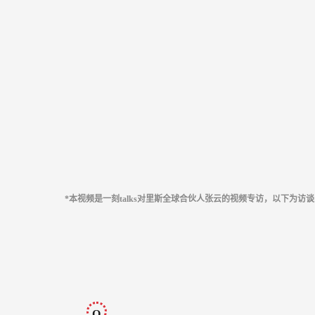
*本视频是一刻talks对里斯全球合伙人张云的视频专访，以下为访
Q