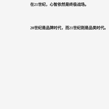
世
在21世纪，心智依然是终极战场。
纪
做
好
20世纪是品牌时代，而21世纪则是品类时代。
定
位？