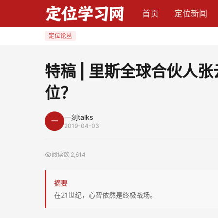
特
首页
定位新闻
稿
|
定位论丛
里
斯
特稿 | 里斯全球合伙人
全
位？
球
合
伙
一刻talks
一
2019-04-03
人
张
阅读数
2,614
云：
如
摘要
何
在21世纪，心智依然是终极战场。
在
21