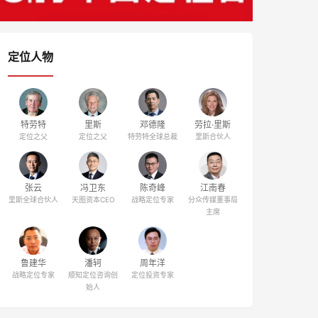
定位人物
特劳特
里斯
邓德隆
劳拉·里斯
定位之父
定位之父
特劳特全球总裁
里斯合伙人
张云
冯卫东
陈奇峰
江南春
里斯全球合伙人
天图资本CEO
战略定位专家
分众传媒董事局
主席
鲁建华
潘轲
周年洋
战略定位专家
顺知定位咨询创
定位投资专家
始人