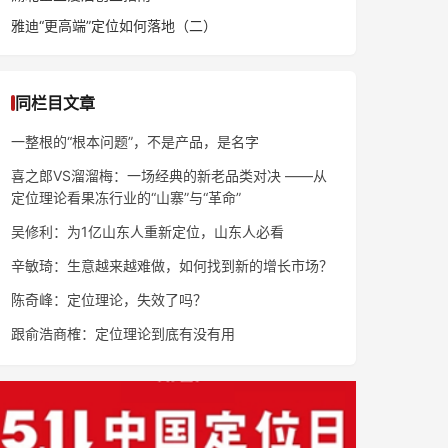
雅迪“更高端”定位如何落地（二）
同栏目文章
一整根的“根本问题”，不是产品，是名字
喜之郎VS溜溜梅：一场经典的新老品类对决 ——从
定位理论看果冻行业的“山寨”与“革命”
吴修利：为1亿山东人重新定位，山东人必看
辛敏琦：生意越来越难做，如何找到新的增长市场？
陈奇峰：定位理论，失效了吗？
跟俞浩商榷：定位理论到底有没有用