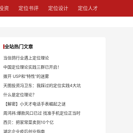
投资
定位书评
定位设计
定位人才
全站热门文章
当信鸽行业遇上定位理论
中国定位理论实践三群已开启！
拨开 USP和“特性”的迷雾
天图投资冯卫东：我踩过的定位实践4大坑
什么是定位理论？
【解密】小天才电话手表崛起之谜
周鸿祎:爆款风口已过 找准手机定位正当时
西贝：把家常菜卖到10个亿
湖北企业疫后创业指南