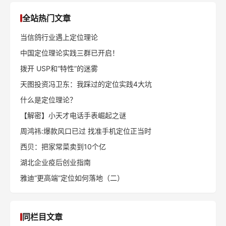
全站热门文章
当信鸽行业遇上定位理论
中国定位理论实践三群已开启！
拨开 USP和“特性”的迷雾
天图投资冯卫东：我踩过的定位实践4大坑
什么是定位理论？
【解密】小天才电话手表崛起之谜
周鸿祎:爆款风口已过 找准手机定位正当时
西贝：把家常菜卖到10个亿
湖北企业疫后创业指南
雅迪“更高端”定位如何落地（二）
同栏目文章