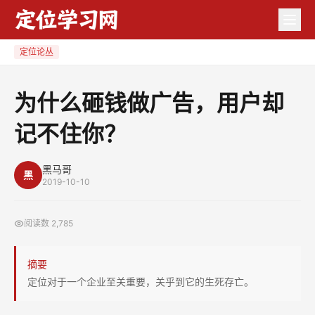
为
什
么
定位论丛
砸
钱
为什么砸钱做广告，用户却
做
记不住你？
广
告，
用
黑马哥
黑
2019-10-10
户
却
阅读数
2,785
记
不
摘要
住
定位对于一个企业至关重要，关乎到它的生死存亡。
你？