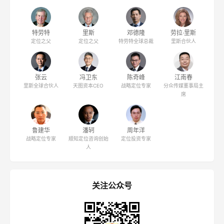
特劳特
里斯
邓德隆
劳拉·里斯
定位之父
定位之父
特劳特全球总裁
里斯合伙人
张云
冯卫东
陈奇峰
江南春
里斯全球合伙人
天图资本CEO
战略定位专家
分众传媒董事局主
席
鲁建华
潘轲
周年洋
战略定位专家
顺知定位咨询创始
定位投资专家
人
关注公众号