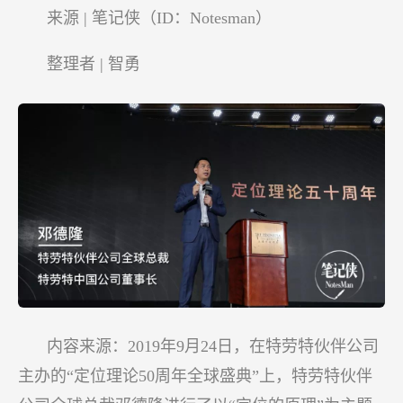
概
来源 | 笔记侠（ID：Notesman）
念
开
整理者 | 智勇
始
内容来源：2019年9月24日，在特劳特伙伴公司
主办的“定位理论50周年全球盛典”上，特劳特伙伴