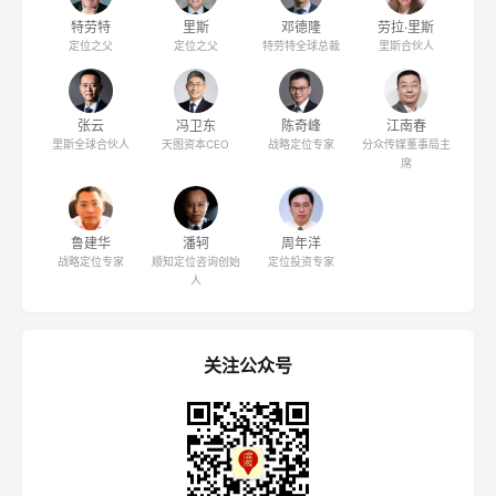
特劳特
里斯
邓德隆
劳拉·里斯
定位之父
定位之父
特劳特全球总裁
里斯合伙人
张云
冯卫东
陈奇峰
江南春
里斯全球合伙人
天图资本CEO
战略定位专家
分众传媒董事局主
席
鲁建华
潘轲
周年洋
战略定位专家
顺知定位咨询创始
定位投资专家
人
关注公众号