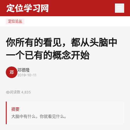
你
所
有
定位论丛
的
看
你所有的看见，都从头脑中
见，
一个已有的概念开始
都
从
头
邓德隆
邓
2019-10-11
脑
中
阅读数
4,835
一
个
摘要
已
大脑中有什么，你就看见什么。
有
的