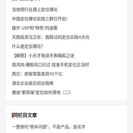
当信鸽行业遇上定位理论
中国定位理论实践三群已开启！
拨开 USP和“特性”的迷雾
天图投资冯卫东：我踩过的定位实践4大坑
什么是定位理论？
【解密】小天才电话手表崛起之谜
周鸿祎:爆款风口已过 找准手机定位正当时
西贝：把家常菜卖到10个亿
湖北企业疫后创业指南
雅迪“更高端”定位如何落地（二）
同栏目文章
一整根的“根本问题”，不是产品，是名字