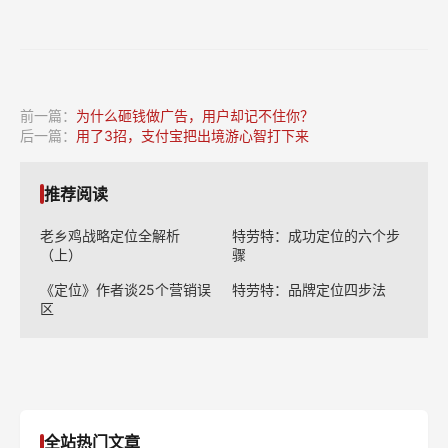
前一篇：
为什么砸钱做广告，用户却记不住你？
后一篇：
用了3招，支付宝把出境游心智打下来
推荐阅读
老乡鸡战略定位全解析
特劳特：成功定位的六个步
（上）
骤
《定位》作者谈25个营销误
特劳特：品牌定位四步法
区
全站热门文章