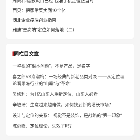
周鸿祎:爆款风口已过 找准手机定位正当时
西贝：把家常菜卖到10个亿
湖北企业疫后创业指南
雅迪“更高端”定位如何落地（二）
同栏目文章
一整根的“根本问题”，不是产品，是名字
喜之郎VS溜溜梅：一场经典的新老品类对决 ——从定位理
论看果冻行业的“山寨”与“革命”
吴修利：为1亿山东人重新定位，山东人必看
辛敏琦：生意越来越难做，如何找到新的增长市场？
设计与定位的关系： 视觉不是装饰，是战略的“第一印象”
陈奇峰：定位理论，失效了吗？