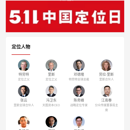
定位人物
特劳特
里斯
邓德隆
劳拉·里斯
定位之父
定位之父
特劳特全球总裁
里斯合伙人
张云
冯卫东
陈奇峰
江南春
里斯全球合伙人
天图资本CEO
战略定位专家
分众传媒董事局主
席