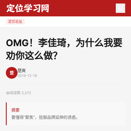
OMG！
李
佳
定位论丛
琦，
为
OMG！李佳琦，为什么我要
什
劝你这么做？
么
我
要
楚爽
楚
2019-12-18
劝
你
阅读数
3,372
这
么
摘要
做？
要懂得“聚焦”，抵御品牌延伸的诱惑。