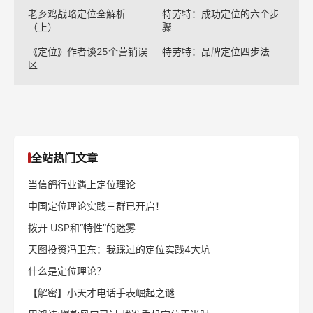
老乡鸡战略定位全解析
特劳特：成功定位的六个步
（上）
骤
《定位》作者谈25个营销误
特劳特：品牌定位四步法
区
全站热门文章
当信鸽行业遇上定位理论
中国定位理论实践三群已开启！
拨开 USP和“特性”的迷雾
天图投资冯卫东：我踩过的定位实践4大坑
什么是定位理论？
【解密】小天才电话手表崛起之谜