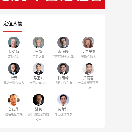
定位人物
特劳特
里斯
邓德隆
劳拉·里斯
定位之父
定位之父
特劳特全球总裁
里斯合伙人
张云
冯卫东
陈奇峰
江南春
里斯全球合伙人
天图资本CEO
战略定位专家
分众传媒董事局
主席
鲁建华
潘轲
周年洋
战略定位专家
顺知定位咨询创
定位投资专家
始人