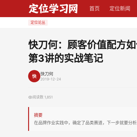
快
首页
定位新闻
刀
何：
定位论丛
顾
客
快刀何：顾客价值配方如
价
第3讲的实战笔记
值
配
方
快刀何
快
2019-12-24
如
何
阅读数
1,851
实
践
摘要
运
在品牌作业实践中，确定了品类赛道，下一步就要分析
用？
——