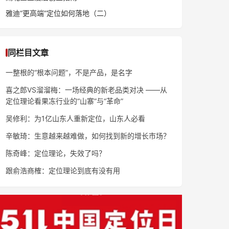
雅迪“更高端”定位如何落地（二）
同栏目文章
一整根的“根本问题”，不是产品，是名字
喜之郎VS溜溜梅：一场经典的新老品类对决 ——从
定位理论看果冻行业的“山寨”与“革命”
吴修利：为1亿山东人重新定位，山东人必看
辛敏琦：生意越来越难做，如何找到新的增长市场？
陈奇峰：定位理论，失效了吗？
跟俞浩商榷：定位理论到底有没有用