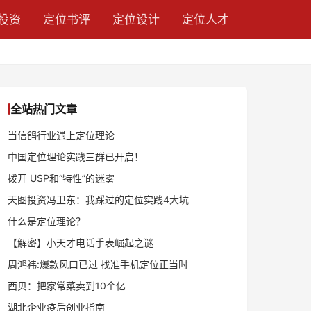
投资
定位书评
定位设计
定位人才
全站热门文章
当信鸽行业遇上定位理论
中国定位理论实践三群已开启！
拨开 USP和“特性”的迷雾
天图投资冯卫东：我踩过的定位实践4大坑
什么是定位理论？
【解密】小天才电话手表崛起之谜
周鸿祎:爆款风口已过 找准手机定位正当时
西贝：把家常菜卖到10个亿
湖北企业疫后创业指南