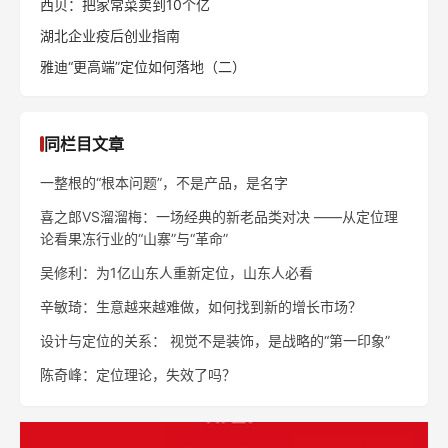
西贝：把家常菜卖到10个亿
湖北企业疫后创业指南
雅迪“更高端”定位如何落地（二）
同栏目文章
一整根的“根本问题”，不是产品，是名字
喜之郎VS溜溜梅：一场经典的新老品类对决 ——从定位理
论看果冻行业的“山寨”与“革命”
吴修利：为1亿山东人重新定位，山东人必看
辛敏琦：生意越来越难做，如何找到新的增长市场？
设计与定位的关系： 视觉不是装饰，是战略的“第一印象”
陈奇峰：定位理论，失效了吗？