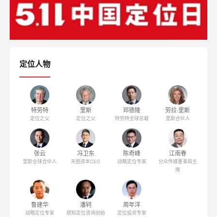
定位人物
特劳特
里斯
邓德隆
劳拉·里斯
定位之父
定位之父
特劳特全球总裁
里斯合伙人
张云
冯卫东
陈奇峰
江南春
里斯全球合伙人
天图资本CEO
战略定位专家
分众传媒董事局主
席
鲁建华
潘轲
周年洋
战略定位专家
顺知定位咨询创始
定位投资专家