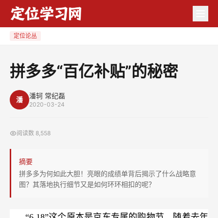
拼
多
多
定位论丛
“百
亿
拼多多“百亿补贴”的秘密
补
贴”
潘轲 常纪磊
潘
的
2020-03-24
秘
密
阅读数
8,558
摘要
拼多多为何如此大胆！亮眼的成绩单背后揭示了什么战略意
图？其落地执行细节又是如何环环相扣的呢？
“6.18”这个原本是京东专属的购物节，随着去年