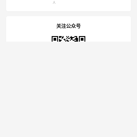
人
关注公众号
关注"定位学习网"公众号
更新10余年，干货多多
定位学习网