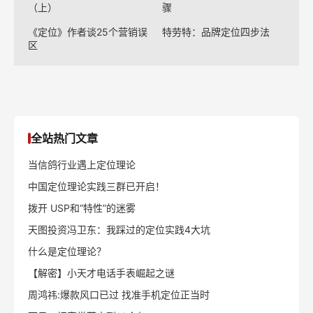
（上）
骤
《定位》作者谈25个营销误
特劳特：品牌定位四步法
区
全站热门文章
当信鸽行业遇上定位理论
中国定位理论实践三群已开启！
拨开 USP和“特性”的迷雾
天图投资冯卫东：我踩过的定位实践4大坑
什么是定位理论？
【解密】小天才电话手表崛起之谜
周鸿祎:爆款风口已过 找准手机定位正当时