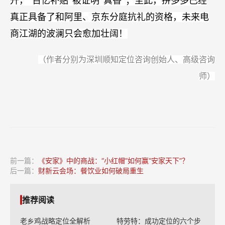
升，“百亿补贴”被证明“真香”；至此，拼多多已经
真正具备了和阿里、京东分庭抗礼的资格，未来电
商江湖的波澜只会愈加壮阔！
（作者分别为深圳顺知定位咨询创始人、高级咨询
师）
前一篇：
《安家》中的商战：“小红帽”如何赢“安家天下”？
后一篇：
财新云会场：餐饮业如何破局重生
推荐阅读
老乡鸡战略定位全解析
特劳特：成功定位的六个步