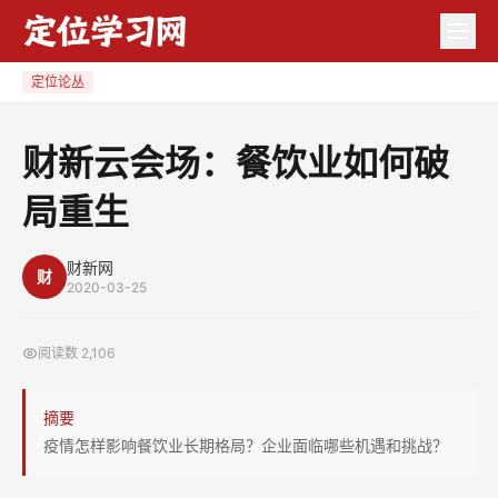
财
新
云
定位论丛
会
场：
财新云会场：餐饮业如何破
餐
局重生
饮
业
如
财新网
财
2020-03-25
何
破
阅读数
2,106
局
重
摘要
生
疫情怎样影响餐饮业长期格局？企业面临哪些机遇和挑战？