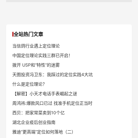
全站热门文章
当信鸽行业遇上定位理论
中国定位理论实践三群已开启！
拨开 USP和“特性”的迷雾
天图投资冯卫东：我踩过的定位实践4大坑
什么是定位理论？
【解密】小天才电话手表崛起之谜
周鸿祎:爆款风口已过 找准手机定位正当时
西贝：把家常菜卖到10个亿
湖北企业疫后创业指南
雅迪“更高端”定位如何落地（二）