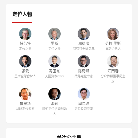
定位人物
特劳特
里斯
邓德隆
劳拉·里斯
定位之父
定位之父
特劳特全球总裁
里斯合伙人
张云
冯卫东
陈奇峰
江南春
里斯全球合伙人
天图资本CEO
战略定位专家
分众传媒董事局主
席
鲁建华
潘轲
周年洋
战略定位专家
顺知定位咨询创始
定位投资专家
人
关注公众号