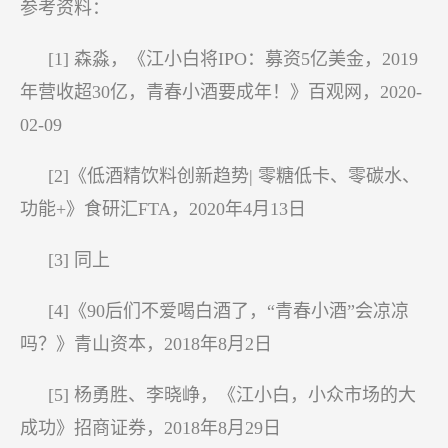
参考资料：
[1] 森淼，《江小白将IPO：募资5亿美金，2019
年营收超30亿，青春小酒要成年！》百观网，2020-
02-09
[2]《低酒精饮料创新趋势| 零糖低卡、零碳水、
功能+》食研汇FTA，2020年4月13日
[3] 同上
[4]《90后们不爱喝白酒了，“青春小酒”会凉凉
吗？》青山资本，2018年8月2日
[5] 杨勇胜、李晓峥，《江小白，小众市场的大
成功》招商证券，2018年8月29日