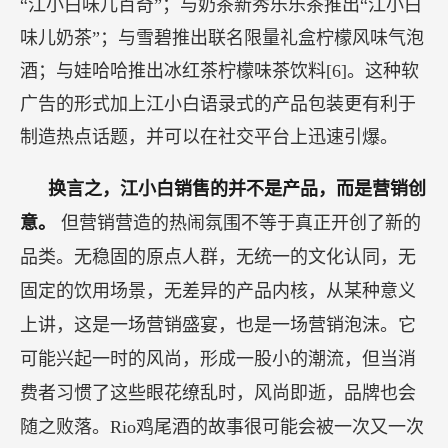
“江小白味儿百奇”；与奶茶新秀乐乐茶推出“江小白
味儿奶茶”；与雪碧推出联名限量礼盒柠檬风味气泡
酒；与娃哈哈推出冰红茶柠檬味茶饮料[6]。这种软
广告的形式加上江小白语录式的产品包装更有利于
制造热点话题，并可以在社交平台上迅速引爆。
换言之，江小白销售的并不是产品，而是营销创
意。
但营销营造的热闹氛围不等于真正开创了新的
品类。无稳固的原点人群，无统一的文化认同，无
固定的饮用场景，无差异的产品内核，从某种意义
上讲，这是一场营销盛宴，也是一场营销泡沫。它
可能兴起一时的风尚，形成一股小的潮流，但当消
费者习惯了这些眼花缭乱时，风尚即逝，品牌也会
随之败落。Rio鸡尾酒的故事很可能会被一次又一次