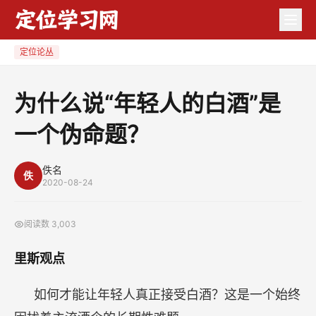
为
什
么
定位论丛
说
“年
为什么说“年轻人的白酒”是
轻
一个伪命题？
人
的
白
佚名
佚
2020-08-24
酒”
是
阅读数
3,003
一
个
里斯观点
伪
命
如何才能让年轻人真正接受白酒？这是一个始终
题？