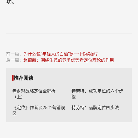
功。
前一篇：
为什么说“年轻人的白酒”是一个伪命题？
后一篇：
赵燕新：围绕生意的竞争优势看定位理论的作用
推荐阅读
老乡鸡战略定位全解析
特劳特：成功定位的六个步
（上）
骤
《定位》作者谈25个营销误
特劳特：品牌定位四步法
区