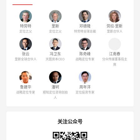
特劳特
里斯
邓德隆
劳拉·里斯
定位之父
定位之父
特劳特全球总裁
里斯合伙人
张云
冯卫东
陈奇峰
江南春
里斯全球合伙人
天图资本CEO
战略定位专家
分众传媒董事局主
席
鲁建华
潘轲
周年洋
战略定位专家
顺知定位咨询创始
定位投资专家
人
关注公众号