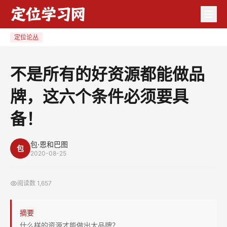
不
是
所
定位论丛
有
的
不是所有的好资源都能做品
好
牌，这六个条件必须要具
资
源
备！
都
能
包·恩和巴图
做
包
2020-08-25
品
牌，
阅读数
1,657
这
六
摘要
个
什么样的资源才能做出大品牌？