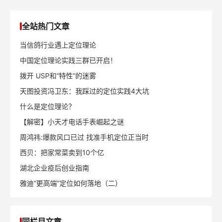
全站热门文章
当信鸽行业遇上定位理论
中国定位理论实践三群已开启！
拨开 USP和“特性”的迷雾
天图投资冯卫东：我踩过的定位实践4大坑
什么是定位理论？
【解密】小天才电话手表崛起之谜
周鸿祎:爆款风口已过 找准手机定位正当时
西贝：把家常菜卖到10个亿
湖北企业疫后创业指南
雅迪“更高端”定位如何落地（二）
同栏目文章