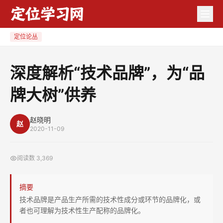
深
度
解
定位论丛
析
“技
深度解析“技术品牌”，为“品
术
牌大树”供养
品
牌”，
为
赵晓明
赵
2020-11-09
“品
牌
阅读数
3,369
大
树”
摘要
供
技术品牌是产品生产所需的技术性成分或环节的品牌化，或
养
者也可理解为技术性生产配称的品牌化。