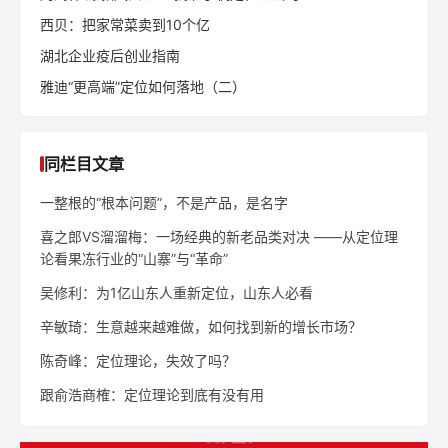
西贝：把家常菜卖到10个亿
湖北企业疫后创业指南
雅迪“更高端”定位如何落地（二）
同栏目文章
一整根的“根本问题”，不是产品，是名字
喜之郎VS溜溜梅：一场经典的新老品类对决 ——从定位理
论看果冻行业的“山寨”与“革命”
吴修利：为1亿山东人重新定位，山东人必看
辛敏琦：生意越来越难做，如何找到新的增长市场？
陈奇峰：定位理论，失效了吗？
跟俞浩商榷：定位理论到底有没有用