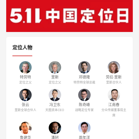
定位人物
特劳特
里斯
邓德隆
劳拉·里斯
定位之父
定位之父
特劳特全球总裁
里斯合伙人
张云
冯卫东
陈奇峰
江南春
里斯全球合伙人
天图资本CEO
战略定位专家
分众传媒董事局主
席
鲁建华
潘轲
周年洋