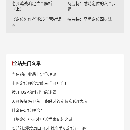
老乡鸡战略定位全解析
特劳特：成功定位的六个步
（上）
骤
《定位》作者谈25个营销误
特劳特：品牌定位四步法
区
全站热门文章
当信鸽行业遇上定位理论
中国定位理论实践三群已开启！
拨开 USP和“特性”的迷雾
天图投资冯卫东：我踩过的定位实践4大坑
什么是定位理论？
【解密】小天才电话手表崛起之谜
周鸿祎:爆款风口已过 找准手机定位正当时