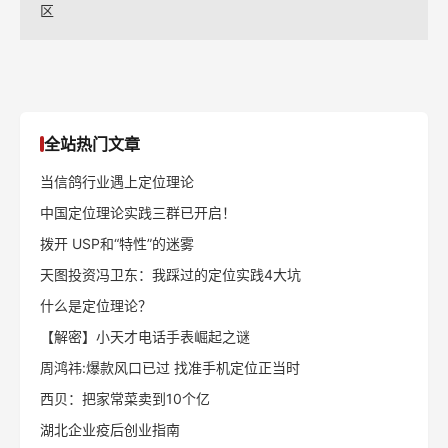
区
全站热门文章
当信鸽行业遇上定位理论
中国定位理论实践三群已开启！
拨开 USP和“特性”的迷雾
天图投资冯卫东：我踩过的定位实践4大坑
什么是定位理论？
【解密】小天才电话手表崛起之谜
周鸿祎:爆款风口已过 找准手机定位正当时
西贝：把家常菜卖到10个亿
湖北企业疫后创业指南