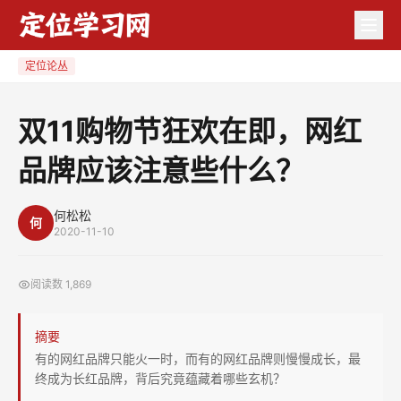
双
11
购
定位论丛
物
节
双11购物节狂欢在即，网红
狂
品牌应该注意些什么？
欢
在
即，
何松松
何
2020-11-10
网
红
阅读数
1,869
品
牌
摘要
应
有的网红品牌只能火一时，而有的网红品牌则慢慢成长，最
该
终成为长红品牌，背后究竟蕴藏着哪些玄机？
注