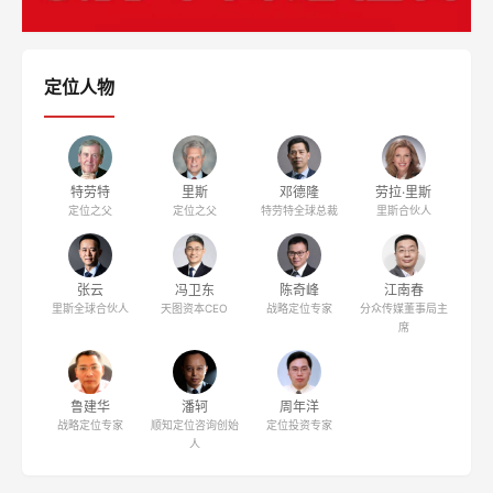
定位人物
特劳特
里斯
邓德隆
劳拉·里斯
定位之父
定位之父
特劳特全球总裁
里斯合伙人
张云
冯卫东
陈奇峰
江南春
里斯全球合伙人
天图资本CEO
战略定位专家
分众传媒董事局主
席
鲁建华
潘轲
周年洋
战略定位专家
顺知定位咨询创始
定位投资专家
人