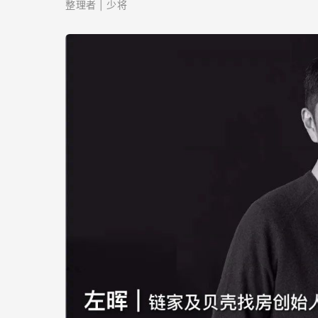
整理者 | 少将
不
够