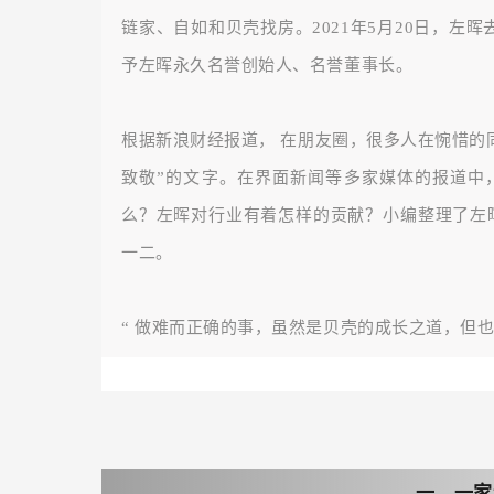
链家、自如和贝壳找房。2021年5月20日，左
予左晖永久名誉创始人、名誉董事长。
根据新浪财经报道，
在朋友圈，很多人在惋惜的
致敬”的文字。在界面新闻等多家媒体的报道中
么？左晖对行业有着怎样的贡献？小编整理了左
一二。
“
做难而正确的事，虽然是贝壳的成长之道，但
一、一家