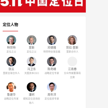
定位人物
特劳特
里斯
邓德隆
劳拉·里斯
定位之父
定位之父
特劳特全球总裁
里斯合伙人
张云
冯卫东
陈奇峰
江南春
里斯全球合伙人
天图资本CEO
战略定位专家
分众传媒董事局
主席
鲁建华
潘轲
周年洋
战略定位专家
顺知定位咨询创
定位投资专家
始人