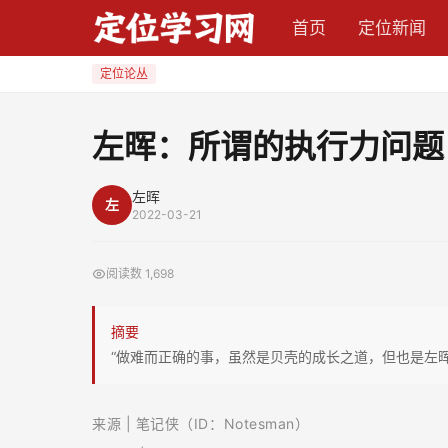
左
首页
定位新闻
晖：
所
定位论丛
谓
的
左晖：所谓的执行力问题
执
行
左晖
左
力
2022-03-21
问
题，
阅读数
1,698
都
是
摘要
战
“做难而正确的事，虽然是贝壳的成长之道，但也是左晖
略
能
来源 | 笔记侠（ID：Notesman）
力