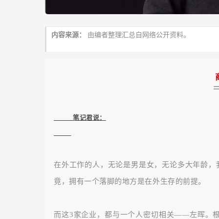
内容来源：
由编者整理汇总自网络公开资料。
           笔记君说：

在外工作的人，无论是男是女，无论多大年龄，
竟，拥有一个落脚的地方是在外生存的前提。
而这3家企业，都与一个人密切相关——左晖。根据