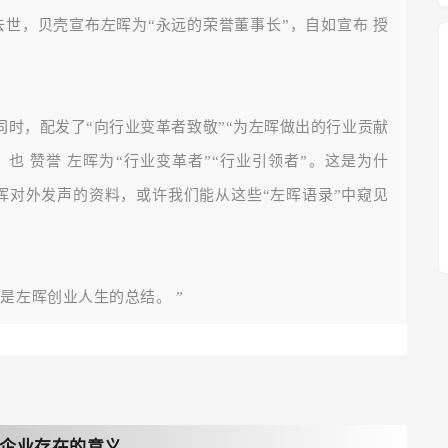
晖去世，贝壳宣布左晖为“永远的荣誉董事长”，自如宣布
授
同时，配发了“向行业变革者致敬”“为左晖做出的行业贡献
，也
赞誉
左晖为“行业变革者”“行业引领者”。这是为什
晖对外发声的资料，或许我们能从这些“左晖语录”中窥见
也是左晖创业人生的总结。
”
企业存在的意义