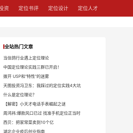
投资
定位书评
定位设计
定位人才
全站热门文章
当信鸽行业遇上定位理论
中国定位理论实践三群已开启！
拨开 USP和“特性”的迷雾
天图投资冯卫东：我踩过的定位实践4大坑
什么是定位理论？
【解密】小天才电话手表崛起之谜
周鸿祎:爆款风口已过 找准手机定位正当时
西贝：把家常菜卖到10个亿
湖北企业疫后创业指南