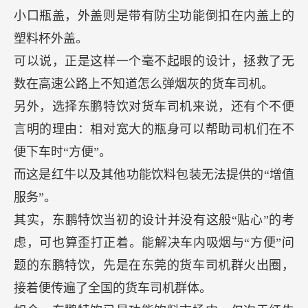
服务”。
其实，东鹏特饮当初的设计并没有这般“贴心”的考
虑，可也算歪打正着。能解决车内吸烟与“方便”问
题的东鹏特饮，先是在东莞的货车司机群火出圈，
接着便传遍了全国的货车司机群体。
如今，东鹏特饮已是功能饮料市场中，仅次于红牛
的存在，企业市值更是一度破千亿。不过在19年
前，东鹏特饮所在的企业，还处在市场的苦苦挣扎
中，濒临倒闭。而导演这神奇变化的，都源于一个
人——林木勤。
（二）
1964年，林木勤出生于广东汕尾。