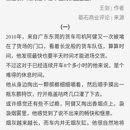
他从身边掏出一颗槟榔细细嚼着，然后顺手摸出一
瓶东鹏特饮，拧开瓶盖咕咚几口灌了下去。
或许感觉还有些不过瘾，阿健又掏出香烟点上，袅
袅烟雾里，他感觉到了说不出来的畅快和惬意。
烟灰越来越长，而车内并无烟灰缸。他很自然地将
东鹏特饮的外盖倒入一点饮料，轻巧地弹了弹烟
灰。
阿健这套行云流水般的操作，其实每天都会被全国
各地的卡车司机所重复。在过去十几年，国内货运
司机圈子里流传着三大提神神器：香烟、槟榔、东
鹏特饮。
前两样是几乎所有跑长途货车司机的必备之物，特
别是南方的卡友，但在2010年之后，很多司机都加