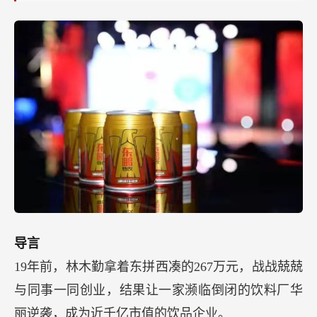
导言
19年前，林木勤拿着东拼西凑的267万元，战战兢兢
与同事一同创业，结果让一家濒临倒闭的饮料厂华
丽逆袭，成为近千亿市值的饮品企业。
王剑 | 作者
砺石商业评论 | 来源
（一）
2010年，来自广东东莞的货车司机阿健又一次被堵
在了货场的门口，看着长龙般的货车队伍，算算时
间，他发现最快也要半天时间才能进场交货。
不过这对于已经连续开车8个多小时的他来说，是个
难得的休息时间。