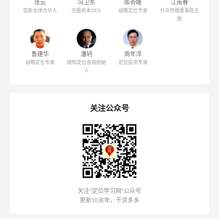
张云
冯卫东
陈奇峰
江南春
里斯全球合伙人
天图资本CEO
战略定位专家
分众传媒董事局主
席
鲁建华
潘轲
周年洋
战略定位专家
顺知定位咨询创始
定位投资专家
人
关注公众号
关注"定位学习网"公众号
更新10余年，干货多多