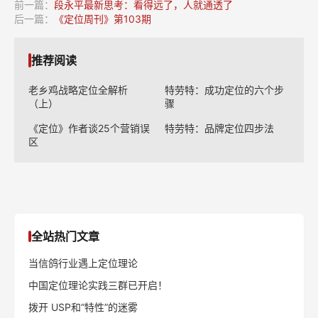
前一篇：
段永平最新思考：看得远了，人就通透了
后一篇：
《定位周刊》第103期
推荐阅读
老乡鸡战略定位全解析
特劳特：成功定位的六个步
（上）
骤
《定位》作者谈25个营销误
特劳特：品牌定位四步法
区
全站热门文章
当信鸽行业遇上定位理论
中国定位理论实践三群已开启！
拨开 USP和“特性”的迷雾