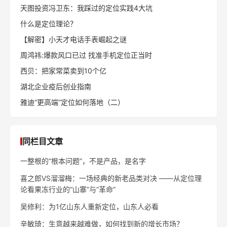
天图投资冯卫东：我踩过的定位实践4大坑
什么是定位理论？
【解密】小天才电话手表崛起之谜
周鸿祎:爆款风口已过 找准手机定位正当时
西贝：把家常菜卖到10个亿
湖北企业疫后创业指南
雅迪“更高端”定位如何落地（二）
同栏目文章
一整根的“根本问题”，不是产品，是名字
喜之郎VS溜溜梅：一场经典的新老品类对决 ——从定位理
论看果冻行业的“山寨”与“革命”
吴修利：为1亿山东人重新定位，山东人必看
辛敏琦：生意越来越难做，如何找到新的增长市场？