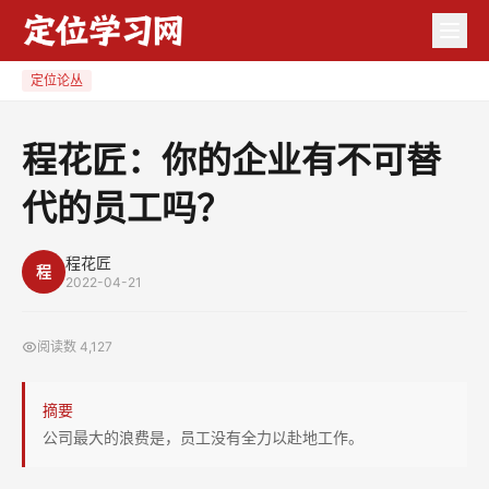
程
花
匠：
定位论丛
你
的
程花匠：你的企业有不可替
企
代的员工吗？
业
有
不
程花匠
程
2022-04-21
可
替
阅读数
4,127
代
的
摘要
员
公司最大的浪费是，员工没有全力以赴地工作。
工
吗？