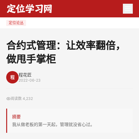
合
约
式
定位论丛
管
理：
合约式管理：让效率翻倍，
让
做甩手掌柜
效
率
翻
程花匠
程
2022-06-23
倍，
做
阅读数
4,232
甩
手
摘要
掌
我从做老板的第一天起，管理就没省心过。
柜