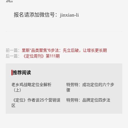
流。
报名请添加微信号：jinxian-li
前一篇：
里斯“品类聚焦”6步法：先立后破，让增长更长期
后一篇：
《定位周刊》第111期
推荐阅读
老乡鸡战略定位全解析
特劳特：成功定位的六个步
（上）
骤
《定位》作者谈25个营销误
特劳特：品牌定位四步法
区