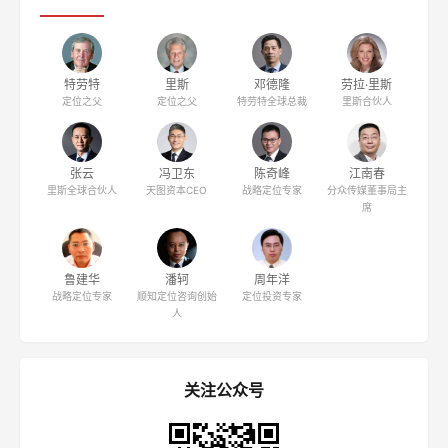
特劳特
里斯
邓德隆
劳拉·里斯
定位之父
定位之父
特劳特全球总裁
里斯合伙人
张云
冯卫东
陈奇峰
江南春
里斯全球合伙人
天图资本CEO
战略定位专家
分众传媒董事局主
席
鲁建华
潘轲
周年洋
战略定位专家
顺知定位咨询创始
定位投资专家
人
关注公众号