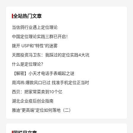
全站热门文章
当信鸽行业遇上定位理论
中国定位理论实践三群已开启！
拨开 USP和“特性”的迷雾
天图投资冯卫东：我踩过的定位实践4大坑
什么是定位理论？
【解密】小天才电话手表崛起之谜
周鸿祎:爆款风口已过 找准手机定位正当时
西贝：把家常菜卖到10个亿
湖北企业疫后创业指南
雅迪“更高端”定位如何落地（二）