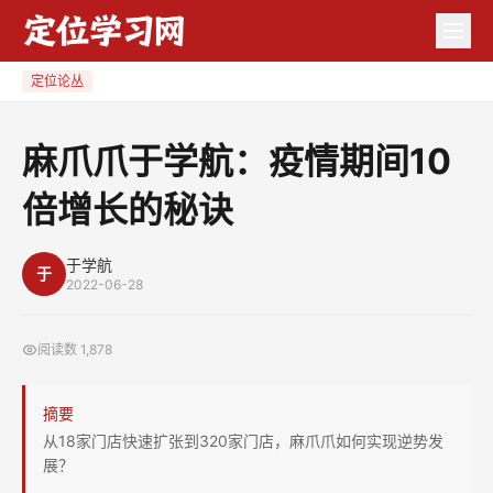
麻
爪
爪
定位论丛
于
学
麻爪爪于学航：疫情期间10
航：
倍增长的秘诀
疫
情
期
于学航
于
2022-06-28
间
10
阅读数
1,878
倍
增
摘要
长
从18家门店快速扩张到320家门店，麻爪爪如何实现逆势发
的
展？
秘