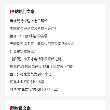
全站热门文章
当信鸽行业遇上定位理论
中国定位理论实践三群已开启！
拨开 USP和“特性”的迷雾
天图投资冯卫东：我踩过的定位实践4大坑
什么是定位理论？
【解密】小天才电话手表崛起之谜
周鸿祎:爆款风口已过 找准手机定位正当时
西贝：把家常菜卖到10个亿
湖北企业疫后创业指南
雅迪“更高端”定位如何落地（二）
同栏目文章