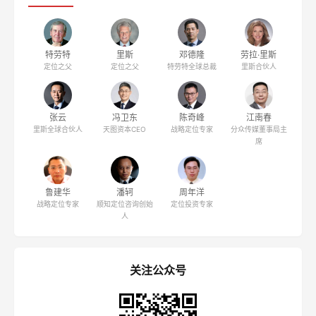
特劳特
里斯
邓德隆
劳拉·里斯
定位之父
定位之父
特劳特全球总裁
里斯合伙人
张云
冯卫东
陈奇峰
江南春
里斯全球合伙人
天图资本CEO
战略定位专家
分众传媒董事局主
席
鲁建华
潘轲
周年洋
战略定位专家
顺知定位咨询创始
定位投资专家
人
关注公众号