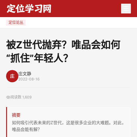
被
Z
世
定位论丛
代
抛
被Z世代抛弃？唯品会如何
弃？
“抓住”年轻人？
唯
品
会
庄文静
庄
2022-08-16
如
何
阅读数
1,609
“抓
住”
摘要
年
如何吸引代表未来的Z世代，这是很多企业的大难题。对此，
轻
唯品会能有解？
人？