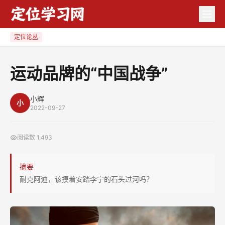
运
动
品
定位论丛
牌
的
运动品牌的“中国战争”
“中
国
小辉
小
战
2022-09-27
争”
阅读数
1,493
摘要
耐克阿迪，该摸着安踏李宁的石头过河吗？