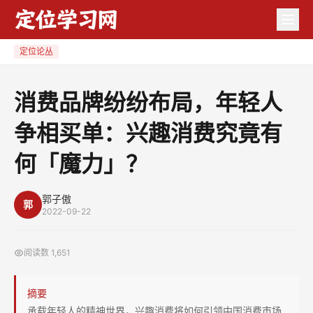
消
费
品
定位论丛
牌
纷
消费品牌纷纷布局，年轻人
纷
争相买单：兴趣消费究竟有
布
局，
何「魔力」？
年
轻
郭子傲
人
郭
2022-09-22
争
相
阅读数
1,651
买
单：
摘要
兴
承载年轻人的精神世界，兴趣消费将如何引领中国消费市场