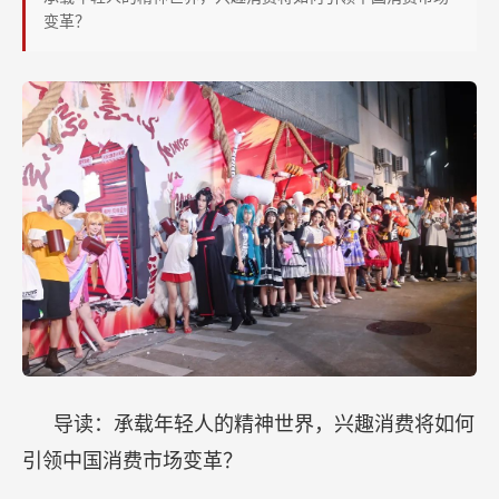
趣
变革？
消
费
究
竟
有
何
「魔
力」？
导读：承载年轻人的精神世界，兴趣消费将如何
引领中国消费市场变革？