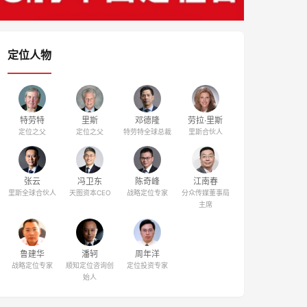
定位人物
特劳特
里斯
邓德隆
劳拉·里斯
定位之父
定位之父
特劳特全球总裁
里斯合伙人
张云
冯卫东
陈奇峰
江南春
里斯全球合伙人
天图资本CEO
战略定位专家
分众传媒董事局
主席
鲁建华
潘轲
周年洋
战略定位专家
顺知定位咨询创
定位投资专家
始人