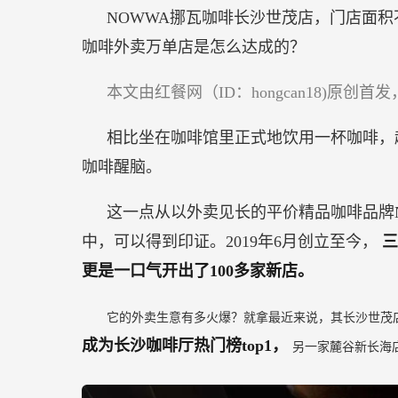
高
NOWWA挪瓦咖啡长沙世茂店，门店面积不
速
咖啡外卖万单店是怎么达成的？
增
长？
本文由红餐网（ID：hongcan18)原创
相比坐在咖啡馆里正式地饮用一杯咖啡，
咖啡醒脑。
这一点从以外卖见长的平价精品咖啡品牌N
中，可以得到印证。2019年6月创立至今，
三
更是一口气开出了100多家新店。
它的外卖生意有多火爆？就拿最近来说，其长沙世茂
成为长沙咖啡厅热门榜top1，
另一家麓谷新长海