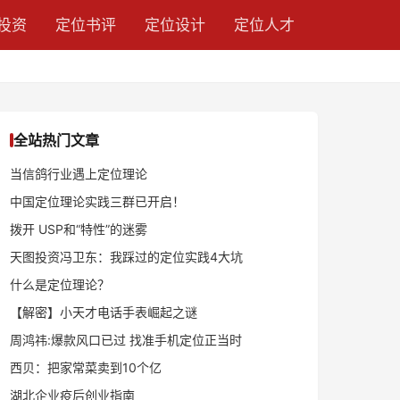
投资
定位书评
定位设计
定位人才
全站热门文章
当信鸽行业遇上定位理论
中国定位理论实践三群已开启！
拨开 USP和“特性”的迷雾
天图投资冯卫东：我踩过的定位实践4大坑
什么是定位理论？
【解密】小天才电话手表崛起之谜
周鸿祎:爆款风口已过 找准手机定位正当时
西贝：把家常菜卖到10个亿
湖北企业疫后创业指南