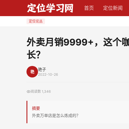
外
首页
定位新闻
卖
月
定位论丛
销
9999+，
外卖月销9999+，这
这
长？
个
咖
啡
艳子
艳
2022-10-26
品
牌
阅读数
1,346
凭
什
摘要
么
外卖万单店是怎么炼成的？
逆
势