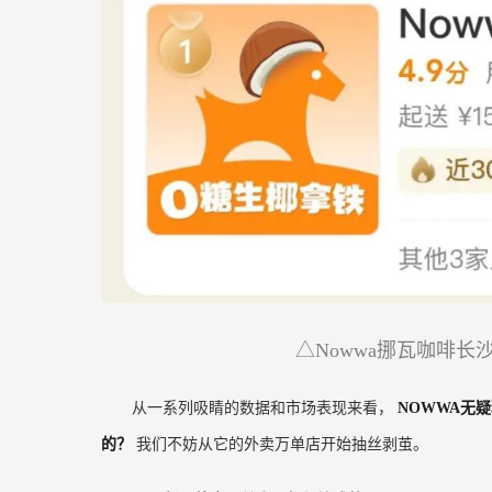
△Nowwa挪瓦咖啡长
从一系列吸睛的数据和市场表现来看，
NOWWA无
的？
我们不妨从它的外卖万单店开始抽丝剥茧。