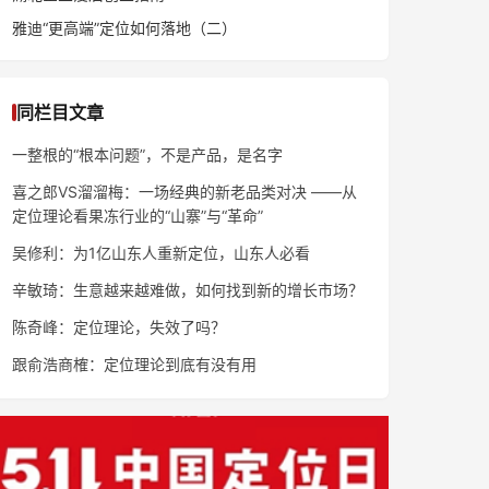
雅迪“更高端”定位如何落地（二）
同栏目文章
一整根的“根本问题”，不是产品，是名字
喜之郎VS溜溜梅：一场经典的新老品类对决 ——从
定位理论看果冻行业的“山寨”与“革命”
吴修利：为1亿山东人重新定位，山东人必看
辛敏琦：生意越来越难做，如何找到新的增长市场？
陈奇峰：定位理论，失效了吗？
跟俞浩商榷：定位理论到底有没有用