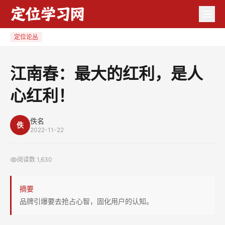
江
南
春：
定位论丛
最
大
江南春：最大的红利，是人
的
心红利！
红
利，
是
佚名
佚
2022-11-22
人
心
阅读数
1,630
红
利！
摘要
品牌引爆要去抢占心智，固化用户的认知。