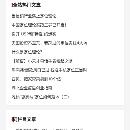
全站热门文章
当信鸽行业遇上定位理论
中国定位理论实践三群已开启！
拨开 USP和“特性”的迷雾
天图投资冯卫东：我踩过的定位实践4大坑
什么是定位理论？
【解密】小天才电话手表崛起之谜
周鸿祎:爆款风口已过 找准手机定位正当时
西贝：把家常菜卖到10个亿
湖北企业疫后创业指南
雅迪“更高端”定位如何落地（二）
同栏目文章