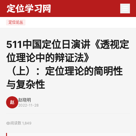
511
中
国
定位论丛
定
位
511中国定位日演讲《透视定
日
位理论中的辩证法》
演
讲
（上）：定位理论的简明性
《透
视
与复杂性
定
位
赵晓明
赵
2022-11-28
理
论
中
阅读数
1,849
的