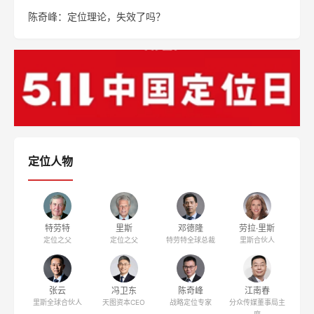
陈奇峰：定位理论，失效了吗？
定位人物
特劳特
里斯
邓德隆
劳拉·里斯
定位之父
定位之父
特劳特全球总裁
里斯合伙人
张云
冯卫东
陈奇峰
江南春
里斯全球合伙人
天图资本CEO
战略定位专家
分众传媒董事局主