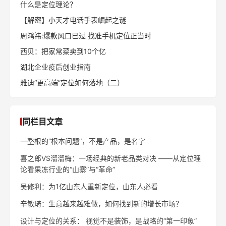
什么是定位理论？
【解密】小天才电话手表崛起之谜
周鸿祎:爆款风口已过 找准手机定位正当时
西贝：把家常菜卖到10个亿
湖北企业疫后创业指南
雅迪“更高端”定位如何落地（二）
同栏目文章
一整根的“根本问题”，不是产品，是名字
喜之郎VS溜溜梅：一场经典的新老品类对决 ——从定位理
论看果冻行业的“山寨”与“革命”
吴修利：为1亿山东人重新定位，山东人必看
辛敏琦：生意越来越难做，如何找到新的增长市场？
设计与定位的关系： 视觉不是装饰，是战略的“第一印象”