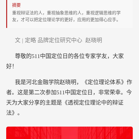
辩
摘要
证
重视辩证法的人，重视抽象思维的人，重视逻辑思维的学
友，才可以把定位理论学的更好，应用的更加得心应手。
法》
（上）：
定
文 | 定略 品牌定位研究中心 赵晓明
位
尊敬的511中国定位日的各位专家学友，大家
理
论
好！
的
我是河北金融学院赵晓明，《定位理论体系》作
简
明
者。这是第二次参加511中国定位日，非常荣幸。今
性
天为大家分享的主题是《透视定位理论中的辩证
与
法》。
复
杂
性