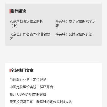
推荐阅读
老乡鸡战略定位全解析
特劳特：成功定位的六个步
（上）
骤
《定位》作者谈25个营销误
特劳特：品牌定位四步法
区
全站热门文章
当信鸽行业遇上定位理论
中国定位理论实践三群已开启！
拨开 USP和“特性”的迷雾
天图投资冯卫东：我踩过的定位实践4大坑