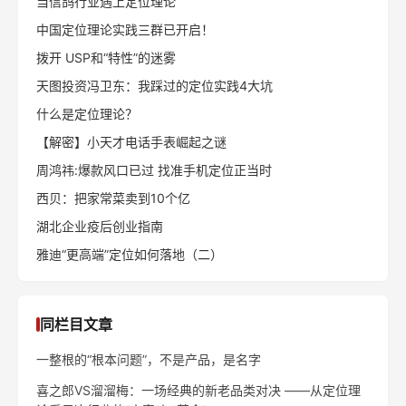
当信鸽行业遇上定位理论
中国定位理论实践三群已开启！
拨开 USP和“特性”的迷雾
天图投资冯卫东：我踩过的定位实践4大坑
什么是定位理论？
【解密】小天才电话手表崛起之谜
周鸿祎:爆款风口已过 找准手机定位正当时
西贝：把家常菜卖到10个亿
湖北企业疫后创业指南
雅迪“更高端”定位如何落地（二）
同栏目文章
一整根的“根本问题”，不是产品，是名字
喜之郎VS溜溜梅：一场经典的新老品类对决 ——从定位理