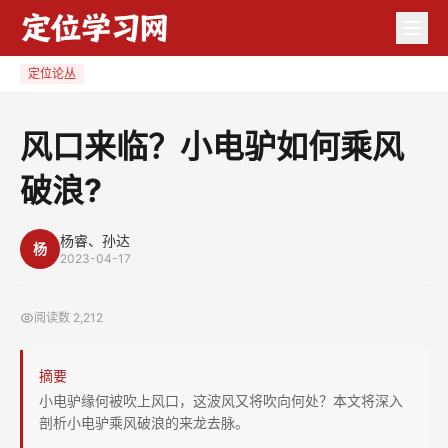
风
口
来
定位论丛
临？
小
风口来临？小电驴如何乘风
电
破浪?
驴
如
何
杨睿、孙达
杨
2023-04-17
乘
风
阅读数
2,212
破
浪?
摘要
小电驴缘何被吹上风口，这波风又将吹向何处？本文将深入
剖析小电驴乘风破浪的来龙去脉。