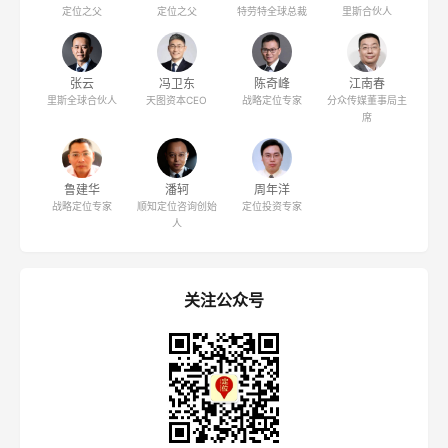
定位之父
定位之父
特劳特全球总裁
里斯合伙人
张云
冯卫东
陈奇峰
江南春
里斯全球合伙人
天图资本CEO
战略定位专家
分众传媒董事局主
席
鲁建华
潘轲
周年洋
战略定位专家
顺知定位咨询创始
定位投资专家
人
关注公众号