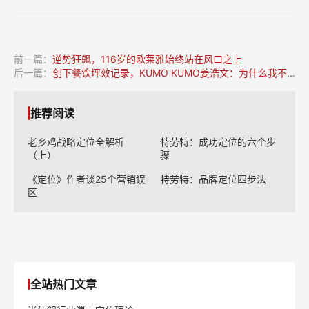
前一篇：
逆势狂飙，116岁的欧莱雅始终站在风口之上
后一篇：
创下餐饮坪效记录，KUMO KUMO姜浩文：为什么我不跟风“国潮”？
推荐阅读
老乡鸡战略定位全解析
特劳特：成功定位的六个步
（上）
骤
《定位》作者谈25个营销误
特劳特：品牌定位四步法
区
全站热门文章