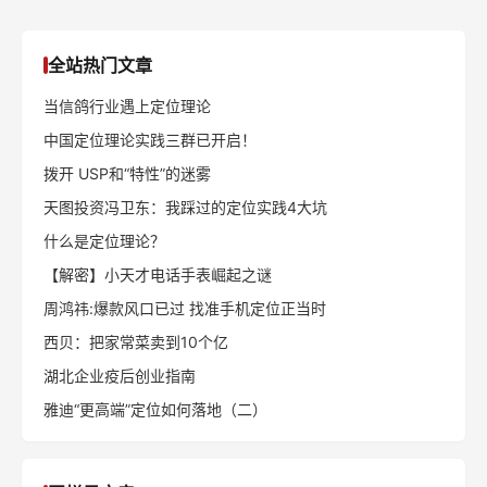
全站热门文章
当信鸽行业遇上定位理论
中国定位理论实践三群已开启！
拨开 USP和“特性”的迷雾
天图投资冯卫东：我踩过的定位实践4大坑
什么是定位理论？
【解密】小天才电话手表崛起之谜
周鸿祎:爆款风口已过 找准手机定位正当时
西贝：把家常菜卖到10个亿
湖北企业疫后创业指南
雅迪“更高端”定位如何落地（二）