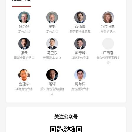
特劳特
里斯
邓德隆
劳拉·里斯
定位之父
定位之父
特劳特全球总裁
里斯合伙人
张云
冯卫东
陈奇峰
江南春
里斯全球合伙人
天图资本CEO
战略定位专家
分众传媒董事局主
席
鲁建华
潘轲
周年洋
战略定位专家
顺知定位咨询创始
定位投资专家
人
关注公众号