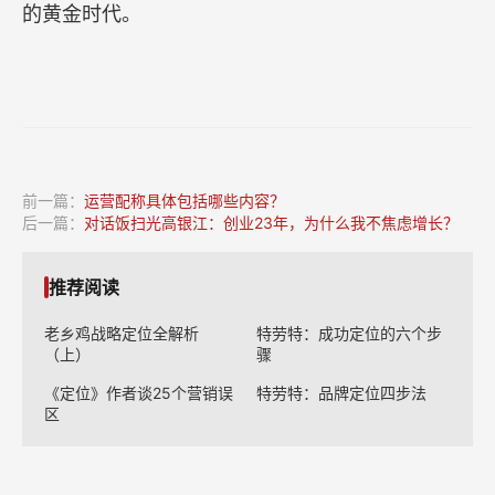
的黄金时代。
前一篇：
运营配称具体包括哪些内容？
后一篇：
对话饭扫光高银江：创业23年，为什么我不焦虑增长？
推荐阅读
老乡鸡战略定位全解析
特劳特：成功定位的六个步
（上）
骤
《定位》作者谈25个营销误
特劳特：品牌定位四步法
区