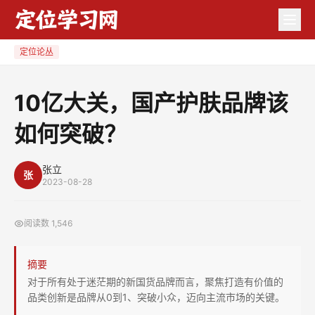
10
亿
大
定位论丛
关，
国
10亿大关，国产护肤品牌该
产
如何突破？
护
肤
品
张立
张
2023-08-28
牌
该
阅读数
1,546
如
何
摘要
突
对于所有处于迷茫期的新国货品牌而言，聚焦打造有价值的
破？
品类创新是品牌从0到1、突破小众，迈向主流市场的关键。