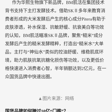
作为华熙生物旗下新品牌，BM肌活在集团技术
背书支持下主打发酵技术。借助SKⅡ多年来教育消
费者形成的大米发酵后产生的核心成分Pitera有助于
皮肤渗透，补水保湿、抗敏舒缓、抗衰美白等功效
的认知，BM肌活瞄准SKⅡ品牌，聚焦“糙米”成分
发酵后产生的糙米发酵精粹，打造出“糙米水”大单
品，主打与“神仙水”类似的控油舒缓、维稳肌底环
境，助力肌肤抗氧抗糖化损伤等功效，以及更低价
格快速进入消费者心智，半年销额达到2亿元，在一
众国货品牌中快速出圈。
▲图片来源：网络
国货品牌如何跨过10亿“门槛”？