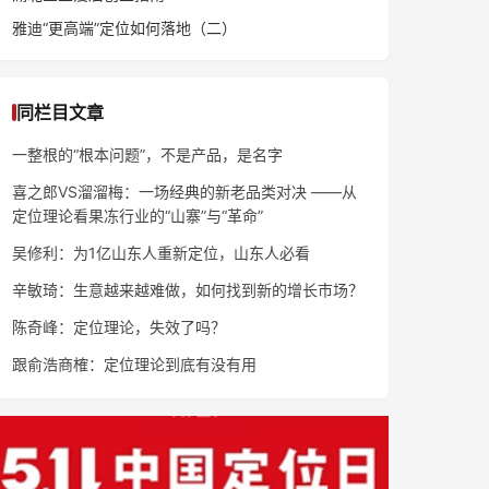
雅迪“更高端”定位如何落地（二）
同栏目文章
一整根的“根本问题”，不是产品，是名字
喜之郎VS溜溜梅：一场经典的新老品类对决 ——从
定位理论看果冻行业的“山寨”与“革命”
吴修利：为1亿山东人重新定位，山东人必看
辛敏琦：生意越来越难做，如何找到新的增长市场？
陈奇峰：定位理论，失效了吗？
跟俞浩商榷：定位理论到底有没有用