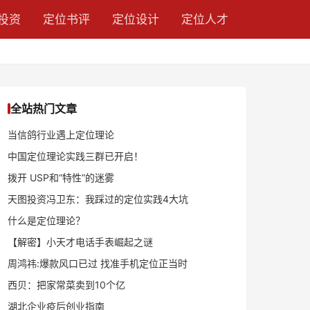
投资
定位书评
定位设计
定位人才
全站热门文章
当信鸽行业遇上定位理论
中国定位理论实践三群已开启！
拨开 USP和“特性”的迷雾
天图投资冯卫东：我踩过的定位实践4大坑
什么是定位理论？
【解密】小天才电话手表崛起之谜
周鸿祎:爆款风口已过 找准手机定位正当时
西贝：把家常菜卖到10个亿
湖北企业疫后创业指南