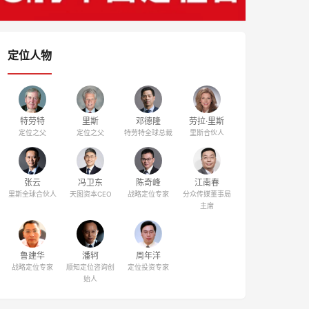
定位人物
特劳特
里斯
邓德隆
劳拉·里斯
定位之父
定位之父
特劳特全球总裁
里斯合伙人
张云
冯卫东
陈奇峰
江南春
里斯全球合伙人
天图资本CEO
战略定位专家
分众传媒董事局
主席
鲁建华
潘轲
周年洋
战略定位专家
顺知定位咨询创
定位投资专家
始人