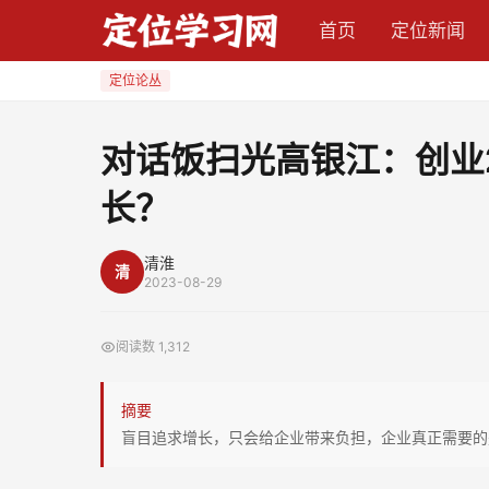
对
首页
定位新闻
话
饭
定位论丛
扫
光
对话饭扫光高银江：创业
高
长？
银
江：
创
清淮
清
2023-08-29
业
23
阅读数
1,312
年，
为
摘要
什
盲目追求增长，只会给企业带来负担，企业真正需要的
么
我