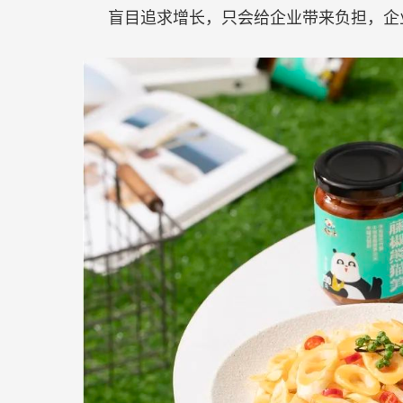
不
盲目追求增长，只会给企业带来负担，企
焦
虑
增
长？